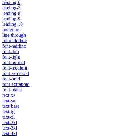
leading-6
leading-7
leading-8
leading-9
leading-10
underline
line-through
no-underline
font-hairline
font-thin
font-light
font-normal
font-medium
font-semibold
font-bold
font-extrabold
font-black
text-xs
text-sm
text-base
text-lg
text-xl
text-2xl
text-3xl
text-4xl