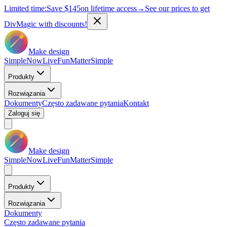
Limited time:
Save
$145
on lifetime access
→
See our prices to get
DivMagic with discounts!
Make design
Simple
Now
Live
Fun
Matter
Simple
Produkty
Rozwiązania
Dokumenty
Często zadawane pytania
Kontakt
Zaloguj się
Make design
Simple
Now
Live
Fun
Matter
Simple
Produkty
Rozwiązania
Dokumenty
Często zadawane pytania