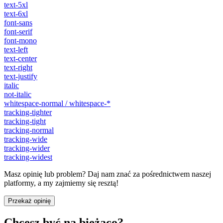
text-5xl
text-6xl
font-sans
font-serif
font-mono
text-left
text-center
text-right
text-justify
italic
not-italic
whitespace-normal / whitespace-*
tracking-tighter
tracking-tight
tracking-normal
tracking-wide
tracking-wider
tracking-widest
Masz opinię lub problem? Daj nam znać za pośrednictwem naszej
platformy, a my zajmiemy się resztą!
Przekaż opinię
Chcesz być na bieżąco?