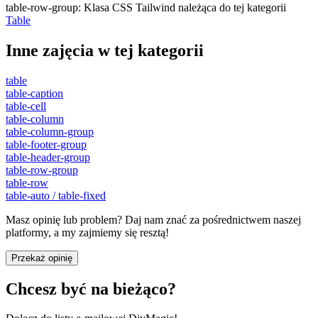
table-row-group
:
Klasa CSS Tailwind należąca do tej kategorii
Table
Inne zajęcia w tej kategorii
table
table-caption
table-cell
table-column
table-column-group
table-footer-group
table-header-group
table-row-group
table-row
table-auto / table-fixed
Masz opinię lub problem? Daj nam znać za pośrednictwem naszej
platformy, a my zajmiemy się resztą!
Przekaż opinię
Chcesz być na bieżąco?