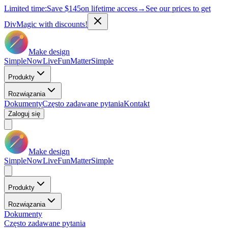
Limited time:
Save
$145
on lifetime access
→
See our prices to get
DivMagic with discounts!
Make design
Simple
Now
Live
Fun
Matter
Simple
Produkty
Rozwiązania
Dokumenty
Często zadawane pytania
Kontakt
Zaloguj się
Make design
Simple
Now
Live
Fun
Matter
Simple
Produkty
Rozwiązania
Dokumenty
Często zadawane pytania