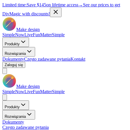
Limited time:
Save
$145
on lifetime access
→
See our prices to get
DivMagic with discounts!
Make design
Simple
Now
Live
Fun
Matter
Simple
Produkty
Rozwiązania
Dokumenty
Często zadawane pytania
Kontakt
Zaloguj się
Make design
Simple
Now
Live
Fun
Matter
Simple
Produkty
Rozwiązania
Dokumenty
Często zadawane pytania