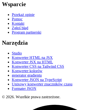
Wsparcie
Przekaż opinię
Pomoc
Kontakt
Zgłoś błąd
Program partnerski
Narzędzia
Studio
Konwerter HTML na JSX
Konwerter JSX na HTML
Konwerter CSS na Tailwind CSS
Konwerter kolorów
generator gradientu
Konwerter JSON na TypeScript
Unixowy konwerter znaczników czasu
Formater JSON
© 2026. Wszelkie prawa zastrzeżone.