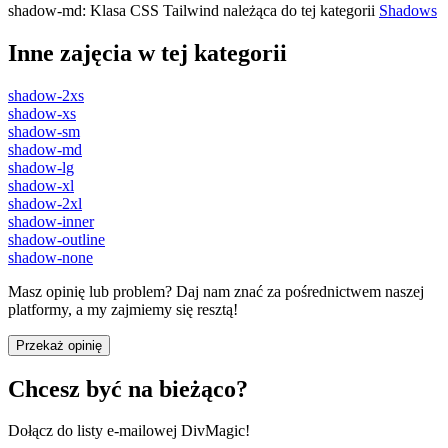
shadow-md
:
Klasa CSS Tailwind należąca do tej kategorii
Shadows
Inne zajęcia w tej kategorii
shadow-2xs
shadow-xs
shadow-sm
shadow-md
shadow-lg
shadow-xl
shadow-2xl
shadow-inner
shadow-outline
shadow-none
Masz opinię lub problem? Daj nam znać za pośrednictwem naszej
platformy, a my zajmiemy się resztą!
Przekaż opinię
Chcesz być na bieżąco?
Dołącz do listy e-mailowej DivMagic!