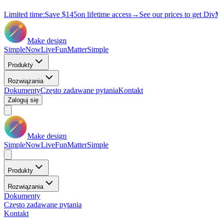
Limited time:
Save
$145
on lifetime access
→
See our prices to get Div
Make design
Simple
Now
Live
Fun
Matter
Simple
Produkty
Rozwiązania
Dokumenty
Często zadawane pytania
Kontakt
Zaloguj się
Make design
Simple
Now
Live
Fun
Matter
Simple
Produkty
Rozwiązania
Dokumenty
Często zadawane pytania
Kontakt