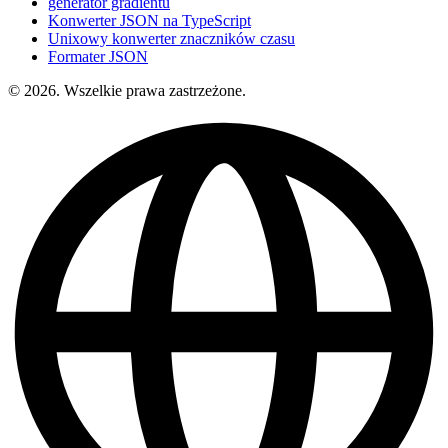
generator gradientu
Konwerter JSON na TypeScript
Unixowy konwerter znaczników czasu
Formater JSON
© 2026. Wszelkie prawa zastrzeżone.