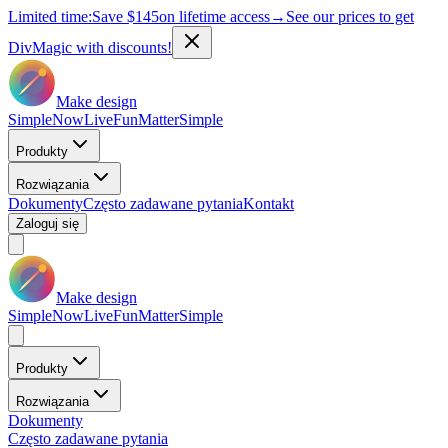
Limited time:
Save
$145
on lifetime access
→
See our prices to get
DivMagic with discounts!
Make design
Simple
Now
Live
Fun
Matter
Simple
Produkty
Rozwiązania
Dokumenty
Często zadawane pytania
Kontakt
Zaloguj się
Make design
Simple
Now
Live
Fun
Matter
Simple
Produkty
Rozwiązania
Dokumenty
Często zadawane pytania