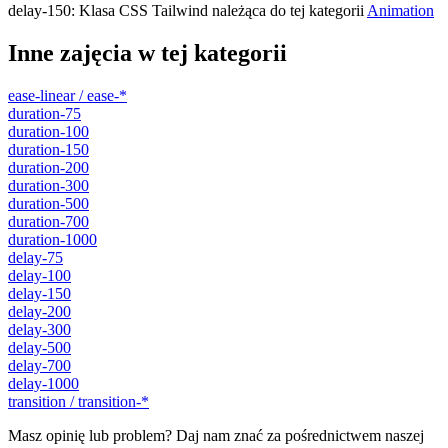
delay-150
:
Klasa CSS Tailwind należąca do tej kategorii
Animation
Inne zajęcia w tej kategorii
ease-linear / ease-*
duration-75
duration-100
duration-150
duration-200
duration-300
duration-500
duration-700
duration-1000
delay-75
delay-100
delay-150
delay-200
delay-300
delay-500
delay-700
delay-1000
transition / transition-*
Masz opinię lub problem? Daj nam znać za pośrednictwem naszej