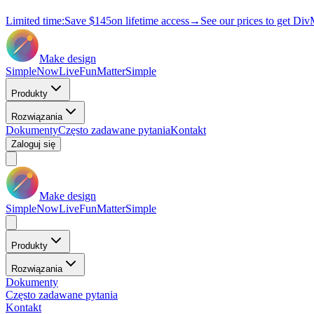
Limited time:
Save
$145
on lifetime access
→
See our prices to get Div
Make design
Simple
Now
Live
Fun
Matter
Simple
Produkty
Rozwiązania
Dokumenty
Często zadawane pytania
Kontakt
Zaloguj się
Make design
Simple
Now
Live
Fun
Matter
Simple
Produkty
Rozwiązania
Dokumenty
Często zadawane pytania
Kontakt