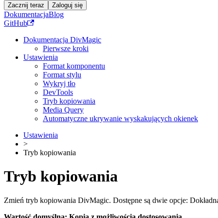
Zacznij teraz
Zaloguj się
Dokumentacja
Blog
GitHub
Dokumentacja DivMagic
Pierwsze kroki
Ustawienia
Format komponentu
Format stylu
Wykryj tło
DevTools
Tryb kopiowania
Media Query
Automatyczne ukrywanie wyskakujących okienek
Ustawienia
>
Tryb kopiowania
Tryb kopiowania
Zmień tryb kopiowania DivMagic. Dostępne są dwie opcje: Dokładna
Wartość domyślna: Kopia z możliwością dostosowania