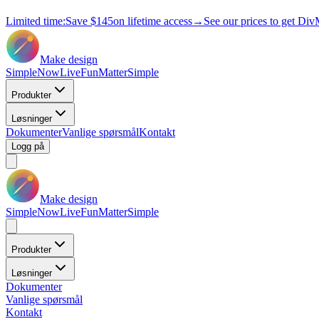
Limited time:
Save
$145
on lifetime access
→
See our prices to get Div
Make design
Simple
Now
Live
Fun
Matter
Simple
Produkter
Løsninger
Dokumenter
Vanlige spørsmål
Kontakt
Logg på
Make design
Simple
Now
Live
Fun
Matter
Simple
Produkter
Løsninger
Dokumenter
Vanlige spørsmål
Kontakt