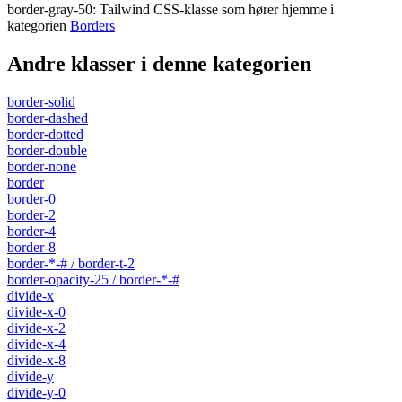
border-gray-50
:
Tailwind CSS-klasse som hører hjemme i
kategorien
Borders
Andre klasser i denne kategorien
border-solid
border-dashed
border-dotted
border-double
border-none
border
border-0
border-2
border-4
border-8
border-*-# / border-t-2
border-opacity-25 / border-*-#
divide-x
divide-x-0
divide-x-2
divide-x-4
divide-x-8
divide-y
divide-y-0