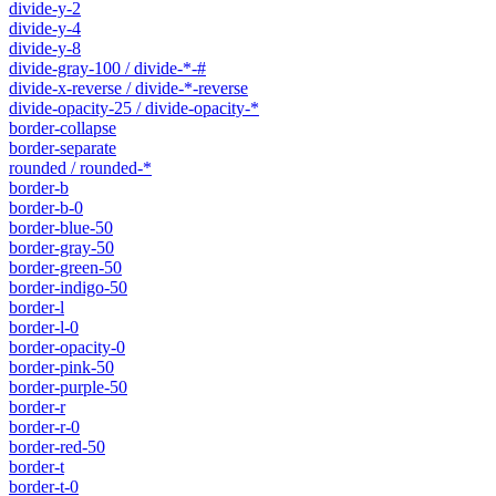
divide-y-2
divide-y-4
divide-y-8
divide-gray-100 / divide-*-#
divide-x-reverse / divide-*-reverse
divide-opacity-25 / divide-opacity-*
border-collapse
border-separate
rounded / rounded-*
border-b
border-b-0
border-blue-50
border-gray-50
border-green-50
border-indigo-50
border-l
border-l-0
border-opacity-0
border-pink-50
border-purple-50
border-r
border-r-0
border-red-50
border-t
border-t-0