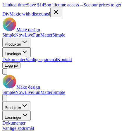
Limited time:
Save
$145
on lifetime access
→
See our prices to get
DivMagic with discounts!
Make design
Simple
Now
Live
Fun
Matter
Simple
Produkter
Løsninger
Dokumenter
Vanlige spørsmål
Kontakt
Logg på
Make design
Simple
Now
Live
Fun
Matter
Simple
Produkter
Løsninger
Dokumenter
Vanlige spørsmål