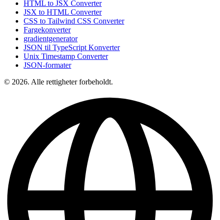
HTML to JSX Converter
JSX to HTML Converter
CSS to Tailwind CSS Converter
Fargekonverter
gradientgenerator
JSON til TypeScript Konverter
Unix Timestamp Converter
JSON-formater
© 2026. Alle rettigheter forbeholdt.