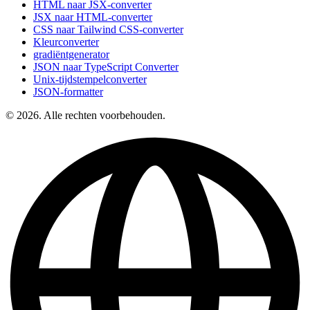
HTML naar JSX-converter
JSX naar HTML-converter
CSS naar Tailwind CSS-converter
Kleurconverter
gradiëntgenerator
JSON naar TypeScript Converter
Unix-tijdstempelconverter
JSON-formatter
© 2026. Alle rechten voorbehouden.