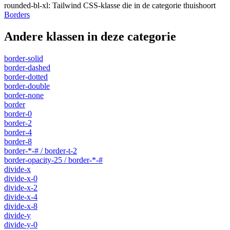
rounded-bl-xl
:
Tailwind CSS-klasse die in de categorie thuishoort
Borders
Andere klassen in deze categorie
border-solid
border-dashed
border-dotted
border-double
border-none
border
border-0
border-2
border-4
border-8
border-*-# / border-t-2
border-opacity-25 / border-*-#
divide-x
divide-x-0
divide-x-2
divide-x-4
divide-x-8
divide-y
divide-y-0