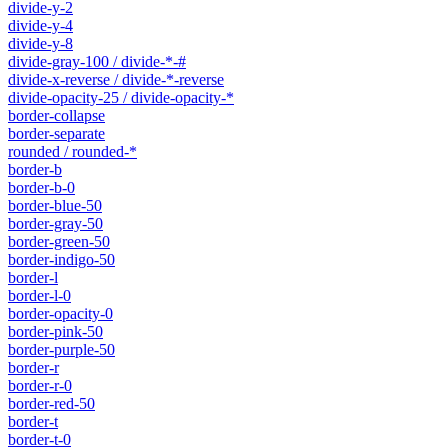
divide-y-2
divide-y-4
divide-y-8
divide-gray-100 / divide-*-#
divide-x-reverse / divide-*-reverse
divide-opacity-25 / divide-opacity-*
border-collapse
border-separate
rounded / rounded-*
border-b
border-b-0
border-blue-50
border-gray-50
border-green-50
border-indigo-50
border-l
border-l-0
border-opacity-0
border-pink-50
border-purple-50
border-r
border-r-0
border-red-50
border-t
border-t-0