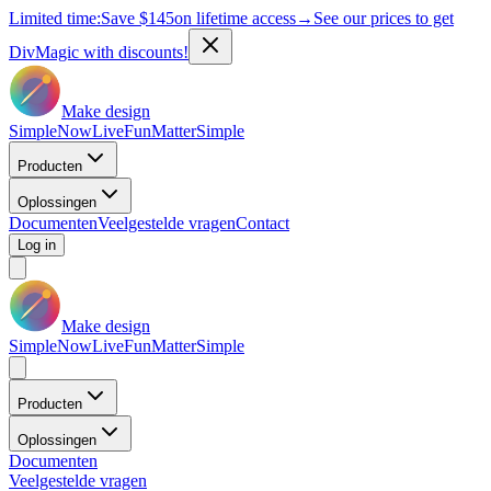
Limited time:
Save
$145
on lifetime access
→
See our prices to get
DivMagic with discounts!
Make design
Simple
Now
Live
Fun
Matter
Simple
Producten
Oplossingen
Documenten
Veelgestelde vragen
Contact
Log in
Make design
Simple
Now
Live
Fun
Matter
Simple
Producten
Oplossingen
Documenten
Veelgestelde vragen