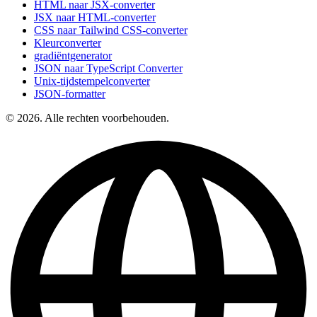
HTML naar JSX-converter
JSX naar HTML-converter
CSS naar Tailwind CSS-converter
Kleurconverter
gradiëntgenerator
JSON naar TypeScript Converter
Unix-tijdstempelconverter
JSON-formatter
© 2026. Alle rechten voorbehouden.