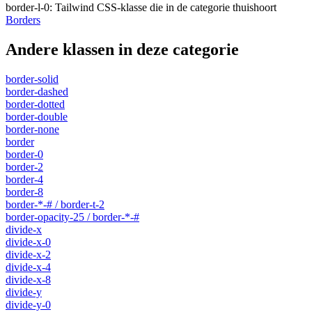
border-l-0
:
Tailwind CSS-klasse die in de categorie thuishoort
Borders
Andere klassen in deze categorie
border-solid
border-dashed
border-dotted
border-double
border-none
border
border-0
border-2
border-4
border-8
border-*-# / border-t-2
border-opacity-25 / border-*-#
divide-x
divide-x-0
divide-x-2
divide-x-4
divide-x-8
divide-y
divide-y-0