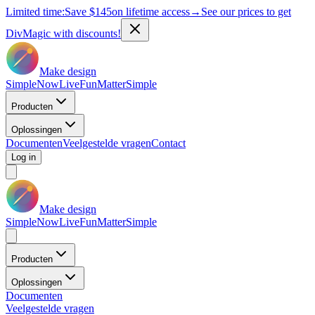
Limited time:
Save
$145
on lifetime access
→
See our prices to get
DivMagic with discounts!
Make design
Simple
Now
Live
Fun
Matter
Simple
Producten
Oplossingen
Documenten
Veelgestelde vragen
Contact
Log in
Make design
Simple
Now
Live
Fun
Matter
Simple
Producten
Oplossingen
Documenten
Veelgestelde vragen