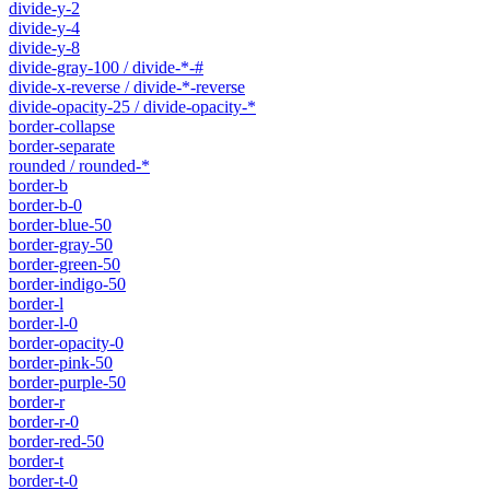
divide-y-2
divide-y-4
divide-y-8
divide-gray-100 / divide-*-#
divide-x-reverse / divide-*-reverse
divide-opacity-25 / divide-opacity-*
border-collapse
border-separate
rounded / rounded-*
border-b
border-b-0
border-blue-50
border-gray-50
border-green-50
border-indigo-50
border-l
border-l-0
border-opacity-0
border-pink-50
border-purple-50
border-r
border-r-0
border-red-50
border-t
border-t-0