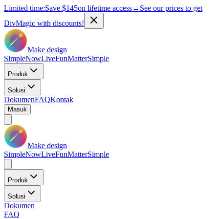
Limited time:
Save
$145
on lifetime access
→
See our prices to get
DivMagic with discounts!
Make design
Simple
Now
Live
Fun
Matter
Simple
Produk
Solusi
Dokumen
FAQ
Kontak
Masuk
Make design
Simple
Now
Live
Fun
Matter
Simple
Produk
Solusi
Dokumen
FAQ