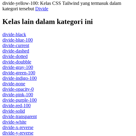
divide-yellow-100
:
Kelas CSS Tailwind yang termasuk dalam
kategori tersebut
Divide
Kelas lain dalam kategori ini
divide-black
divide-blue-100
divide-current
divide-dashed
divide-dotted
divide-doubble
divide-gray-100
divide-green-100
divide-indigo-100
divide-none
divide-opacity-0
divide-pink-100
divide-purple-100
divide-red-100
divide-solid
divide-transparent
divide-white
divide-x-reverse
divide-y-reverse