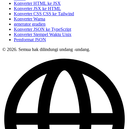
Konverter HTML ke JSX
Konverter JSX ke HTML
Konverter CSS CSS ke Tailwind
Konverter Warna
generator gradien
Konverter JSON ke TypeScript
Konverter Stempel Waktu Unix
Pemformat JSON
© 2026. Semua hak dilindungi undang -undang.