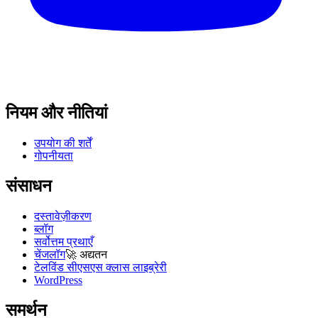
नियम और नीतियां
उपयोग की शर्तें
गोपनीयता
संसाधन
दस्तावेज़ीकरण
ब्लॉग
सर्वोत्तम प्रथाएँ
चेंजलॉग
🚀
अद्यतन
टेलविंड सीएसएस क्लास लाइब्रेरी
WordPress
समर्थन