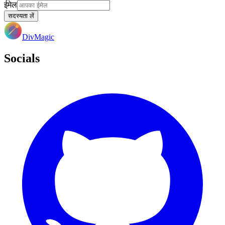
ईमेल
सदस्यता लें
DivMagic
Socials