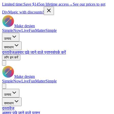
Limited time:
Save
$145
on lifetime access
→
See our prices to get
DivMagic with discounts!
Make design
Simple
Now
Live
Fun
Matter
Simple
उत्पाद
समाधान
दस्तावेज़
अक्सर पूछे जाने वाले प्रश्न
संपर्क करें
लॉग इन करें
Make design
Simple
Now
Live
Fun
Matter
Simple
उत्पाद
समाधान
दस्तावेज़
अक्सर पूछे जाने वाले प्रश्न