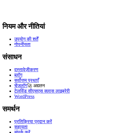
नियम और नीतियां
उपयोग की शर्तें
गोपनीयता
संसाधन
दस्तावेज़ीकरण
ब्लॉग
सर्वोत्तम प्रथाएँ
चेंजलॉग
🚀
अद्यतन
टेलविंड सीएसएस क्लास लाइब्रेरी
WordPress
समर्थन
प्रतिक्रिया प्रदान करें
सहायता
संपर्क करें