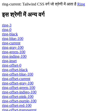
ring-current
:
Tailwind CSS वर्ग जो श्रेणी में आता है
Ring
इस श्रेणी में अन्य वर्ग
ring-3
ring-0
ring-black
ring-blue-100
ring-current
ring-gray-100
ring-green-100
ring-inding-100
ring-inset
ring-offset-0
ring-offset-black
ring-offset-blue-100
ring-offset-current
ring-offset-gray-100
ring-offset-green-100
ring-offset-indigo-100
ring-offset-pink-100
ring-offset-purple-100
ring-offset-red-100
ring-offset-transparent