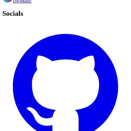
DivMagic
Socials