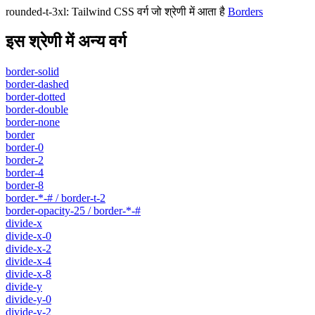
rounded-t-3xl
:
Tailwind CSS वर्ग जो श्रेणी में आता है
Borders
इस श्रेणी में अन्य वर्ग
border-solid
border-dashed
border-dotted
border-double
border-none
border
border-0
border-2
border-4
border-8
border-*-# / border-t-2
border-opacity-25 / border-*-#
divide-x
divide-x-0
divide-x-2
divide-x-4
divide-x-8
divide-y
divide-y-0
divide-y-2