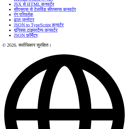
JSX से HTML कनवर्टर
सीएसएस से टेलविंड सीएसएस कनवर्टर
रंग परिवर्तक
ढाल जनरेटर
JSON to TypeScript कन्वर्टर
यूनिक्स टाइमस्टैम्प कनवर्टर
JSON फ़ॉर्मेटर
© 2026. सर्वाधिकार सुरक्षित।