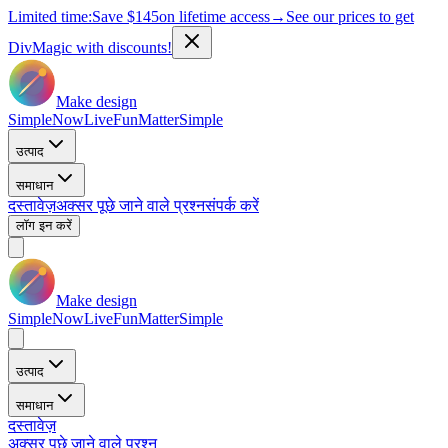
Limited time:
Save
$145
on lifetime access
→
See our prices to get
DivMagic with discounts!
Make design
Simple
Now
Live
Fun
Matter
Simple
उत्पाद
समाधान
दस्तावेज़
अक्सर पूछे जाने वाले प्रश्न
संपर्क करें
लॉग इन करें
Make design
Simple
Now
Live
Fun
Matter
Simple
उत्पाद
समाधान
दस्तावेज़
अक्सर पूछे जाने वाले प्रश्न