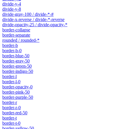
divide-y-4
divide-y-8
divide-gray-100 / divide-*-#
divide-x-reverse / divide-*-reverse
divide-opacity-25 / divide-opacity-*
border-collapse
border-separate
rounded / rounded-*
border-b
border-b-0
border-blue-50
border-gray-50
border-green-50
border-indigo-50
border-l
border-l-0
border-opacity-0
border-pink-50
border-purple-50
border-r
border-r-0
border-red-50
border-t
border-t-0
border-yellow-50