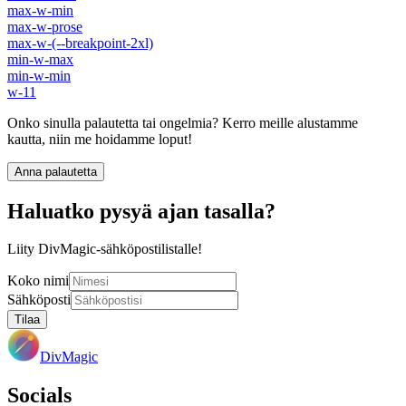
max-w-min
max-w-prose
max-w-(--breakpoint-2xl)
min-w-max
min-w-min
w-11
Onko sinulla palautetta tai ongelmia? Kerro meille alustamme
kautta, niin me hoidamme loput!
Anna palautetta
Haluatko pysyä ajan tasalla?
Liity DivMagic-sähköpostilistalle!
Koko nimi
Sähköposti
Tilaa
DivMagic
Socials