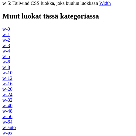
w-5
:
Tailwind CSS-luokka, joka kuuluu luokkaan
Width
Muut luokat tässä kategoriassa
w-0
w-1
w-2
w-3
w-4
w-5
w-6
w-8
w-10
w-12
w-16
w-20
w-24
w-32
w-40
w-48
w-56
w-64
w-auto
w-px