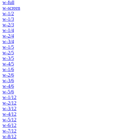
w-full
w-screen
w-1/2
w-1/3
w-2/3
w-1/4
w-2/4
w-3/4
w-1/5
w-2/5
w-3/5
w-4/5
w-1/6
w-2/6
w-3/6
w-4/6
w-5/6
w-1/12
w-2/12
w-3/12
w-4/12
w-5/12
w-6/12
w-7/12
w-8/12