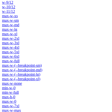
w-9/12
w-10/12
w-11/12
max-w-xs
max-w-sm
max-w-md
max-w-lg
max-w-xl
max-w-2xl
max-w-3xl
max-w-4xl
max-w-5xl
max-w-6xl
max-w-full
max-w-(--breakpoint-sm)
max-w-(--breakpoint-md)
max-w-(--breakpoint-lg)
max-w-(--breakpoint-xl)
max-w-none
min-w-0
min-w-full
max-h-0
max-w-0
max-w-7xl
max-w-max