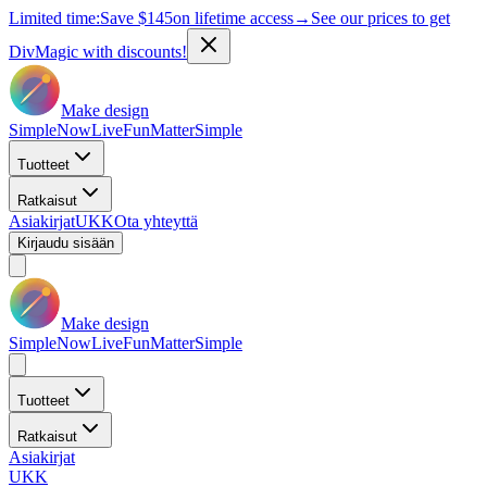
Limited time:
Save
$145
on lifetime access
→
See our prices to get
DivMagic with discounts!
Make design
Simple
Now
Live
Fun
Matter
Simple
Tuotteet
Ratkaisut
Asiakirjat
UKK
Ota yhteyttä
Kirjaudu sisään
Make design
Simple
Now
Live
Fun
Matter
Simple
Tuotteet
Ratkaisut
Asiakirjat
UKK