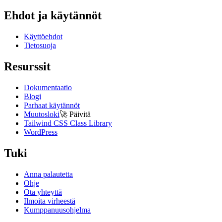
Ehdot ja käytännöt
Käyttöehdot
Tietosuoja
Resurssit
Dokumentaatio
Blogi
Parhaat käytännöt
Muutosloki
🚀
Päivitä
Tailwind CSS Class Library
WordPress
Tuki
Anna palautetta
Ohje
Ota yhteyttä
Ilmoita virheestä
Kumppanuusohjelma