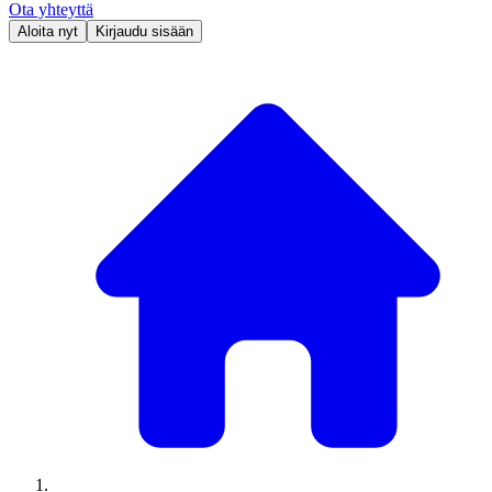
Ota yhteyttä
Aloita nyt
Kirjaudu sisään