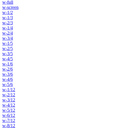
w-full
w-screen
w-1/2
w-1/3
w-2/3
w-1/4
w-2/4
w-3/4
w-1/5
w-2/5
w-3/5
w-4/5
w-1/6
w-2/6
w-3/6
w-4/6
w-5/6
w-1/12
w-2/12
w-3/12
w-4/12
w-5/12
w-6/12
w-7/12
w-8/12