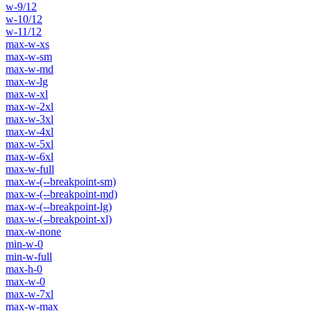
w-9/12
w-10/12
w-11/12
max-w-xs
max-w-sm
max-w-md
max-w-lg
max-w-xl
max-w-2xl
max-w-3xl
max-w-4xl
max-w-5xl
max-w-6xl
max-w-full
max-w-(--breakpoint-sm)
max-w-(--breakpoint-md)
max-w-(--breakpoint-lg)
max-w-(--breakpoint-xl)
max-w-none
min-w-0
min-w-full
max-h-0
max-w-0
max-w-7xl
max-w-max