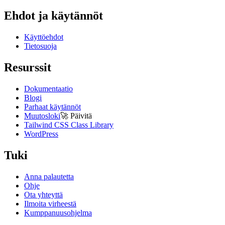
Ehdot ja käytännöt
Käyttöehdot
Tietosuoja
Resurssit
Dokumentaatio
Blogi
Parhaat käytännöt
Muutosloki
🚀
Päivitä
Tailwind CSS Class Library
WordPress
Tuki
Anna palautetta
Ohje
Ota yhteyttä
Ilmoita virheestä
Kumppanuusohjelma