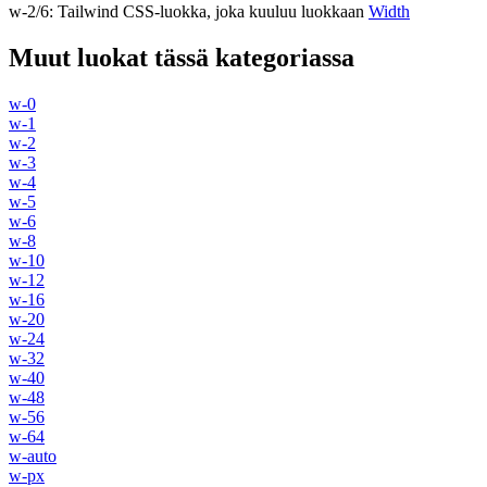
w-2/6
:
Tailwind CSS-luokka, joka kuuluu luokkaan
Width
Muut luokat tässä kategoriassa
w-0
w-1
w-2
w-3
w-4
w-5
w-6
w-8
w-10
w-12
w-16
w-20
w-24
w-32
w-40
w-48
w-56
w-64
w-auto
w-px