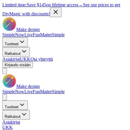
Limited time:
Save
$145
on lifetime access
→
See our prices to get
DivMagic with discounts!
Make design
Simple
Now
Live
Fun
Matter
Simple
Tuotteet
Ratkaisut
Asiakirjat
UKK
Ota yhteyttä
Kirjaudu sisään
Make design
Simple
Now
Live
Fun
Matter
Simple
Tuotteet
Ratkaisut
Asiakirjat
UKK