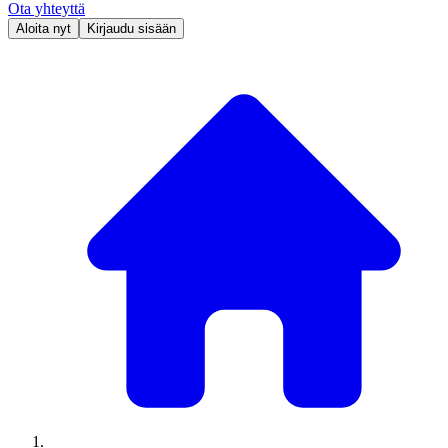
Ota yhteyttä
Aloita nyt
Kirjaudu sisään