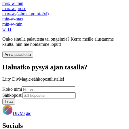
max-w-min
max-w-prose
max-w-(--breakpoint-2xl)
min-w-max
min-w-min
w-11
Onko sinulla palautetta tai ongelmia? Kerro meille alustamme
kautta, niin me hoidamme loput!
Anna palautetta
Haluatko pysyä ajan tasalla?
Liity DivMagic-sähköpostilistalle!
Koko nimi
Sähköposti
Tilaa
DivMagic
Socials