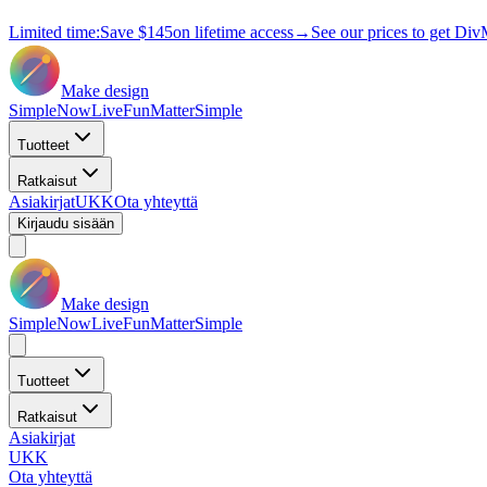
Limited time:
Save
$145
on lifetime access
→
See our prices to get Div
Make design
Simple
Now
Live
Fun
Matter
Simple
Tuotteet
Ratkaisut
Asiakirjat
UKK
Ota yhteyttä
Kirjaudu sisään
Make design
Simple
Now
Live
Fun
Matter
Simple
Tuotteet
Ratkaisut
Asiakirjat
UKK
Ota yhteyttä