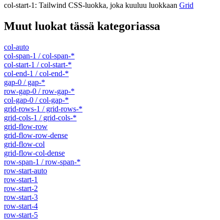
col-start-1
:
Tailwind CSS-luokka, joka kuuluu luokkaan
Grid
Muut luokat tässä kategoriassa
col-auto
col-span-1 / col-span-*
col-start-1 / col-start-*
col-end-1 / col-end-*
gap-0 / gap-*
row-gap-0 / row-gap-*
col-gap-0 / col-gap-*
grid-rows-1 / grid-rows-*
grid-cols-1 / grid-cols-*
grid-flow-row
grid-flow-row-dense
grid-flow-col
grid-flow-col-dense
row-span-1 / row-span-*
row-start-auto
row-start-1
row-start-2
row-start-3
row-start-4
row-start-5