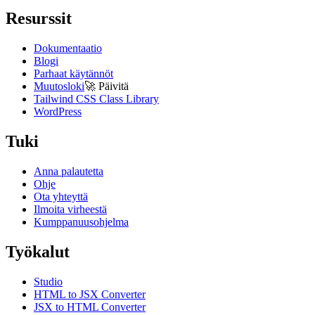
Resurssit
Dokumentaatio
Blogi
Parhaat käytännöt
Muutosloki
🚀
Päivitä
Tailwind CSS Class Library
WordPress
Tuki
Anna palautetta
Ohje
Ota yhteyttä
Ilmoita virheestä
Kumppanuusohjelma
Työkalut
Studio
HTML to JSX Converter
JSX to HTML Converter