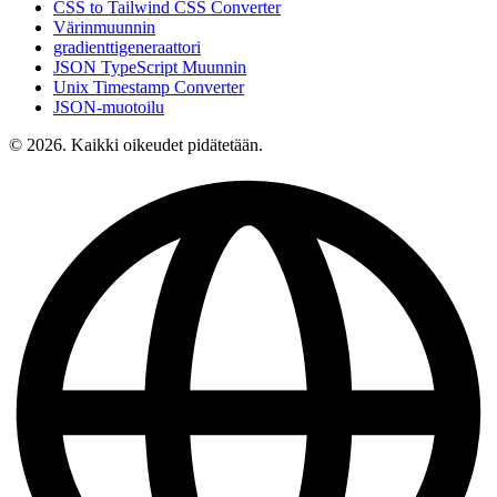
CSS to Tailwind CSS Converter
Värinmuunnin
gradienttigeneraattori
JSON TypeScript Muunnin
Unix Timestamp Converter
JSON-muotoilu
© 2026. Kaikki oikeudet pidätetään.