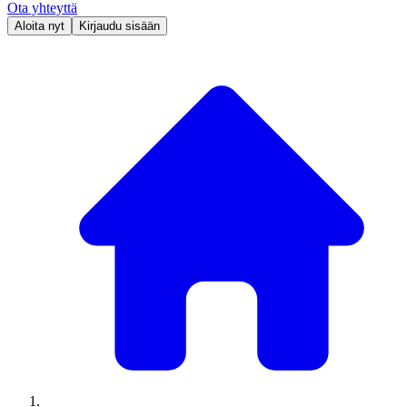
Ota yhteyttä
Aloita nyt
Kirjaudu sisään