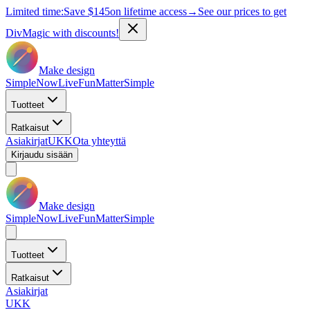
Limited time:
Save
$145
on lifetime access
→
See our prices to get
DivMagic with discounts!
Make design
Simple
Now
Live
Fun
Matter
Simple
Tuotteet
Ratkaisut
Asiakirjat
UKK
Ota yhteyttä
Kirjaudu sisään
Make design
Simple
Now
Live
Fun
Matter
Simple
Tuotteet
Ratkaisut
Asiakirjat
UKK