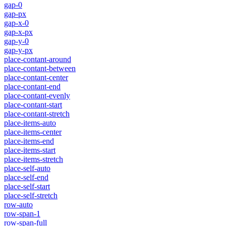
gap-0
gap-px
gap-x-0
gap-x-px
gap-y-0
gap-y-px
place-contant-around
place-contant-between
place-contant-center
place-contant-end
place-contant-evenly
place-contant-start
place-contant-stretch
place-items-auto
place-items-center
place-items-end
place-items-start
place-items-stretch
place-self-auto
place-self-end
place-self-start
place-self-stretch
row-auto
row-span-1
row-span-full