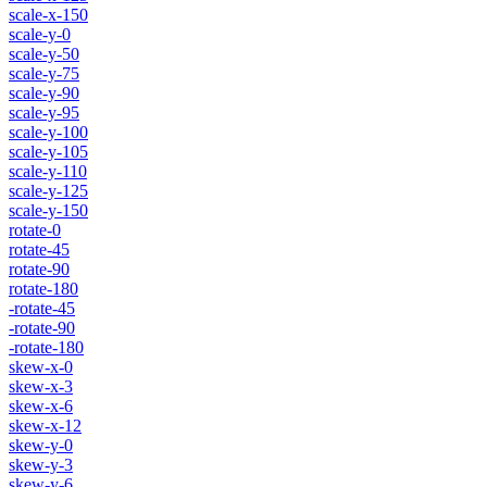
scale-x-150
scale-y-0
scale-y-50
scale-y-75
scale-y-90
scale-y-95
scale-y-100
scale-y-105
scale-y-110
scale-y-125
scale-y-150
rotate-0
rotate-45
rotate-90
rotate-180
-rotate-45
-rotate-90
-rotate-180
skew-x-0
skew-x-3
skew-x-6
skew-x-12
skew-y-0
skew-y-3
skew-y-6