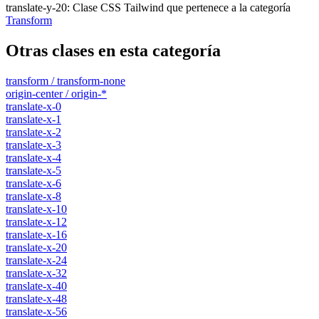
translate-y-20
:
Clase CSS Tailwind que pertenece a la categoría
Transform
Otras clases en esta categoría
transform / transform-none
origin-center / origin-*
translate-x-0
translate-x-1
translate-x-2
translate-x-3
translate-x-4
translate-x-5
translate-x-6
translate-x-8
translate-x-10
translate-x-12
translate-x-16
translate-x-20
translate-x-24
translate-x-32
translate-x-40
translate-x-48
translate-x-56