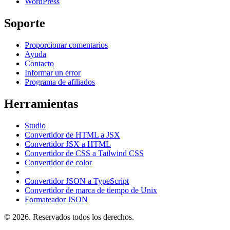
WordPress
Soporte
Proporcionar comentarios
Ayuda
Contacto
Informar un error
Programa de afiliados
Herramientas
Studio
Convertidor de HTML a JSX
Convertidor JSX a HTML
Convertidor de CSS a Tailwind CSS
Convertidor de color
Convertidor JSON a TypeScript
Convertidor de marca de tiempo de Unix
Formateador JSON
© 2026. Reservados todos los derechos.