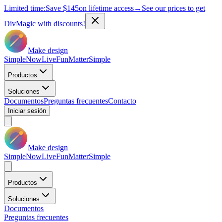
Limited time:
Save
$145
on lifetime access
→
See our prices to get
DivMagic with discounts!
Make design
Simple
Now
Live
Fun
Matter
Simple
Productos
Soluciones
Documentos
Preguntas frecuentes
Contacto
Iniciar sesión
Make design
Simple
Now
Live
Fun
Matter
Simple
Productos
Soluciones
Documentos
Preguntas frecuentes