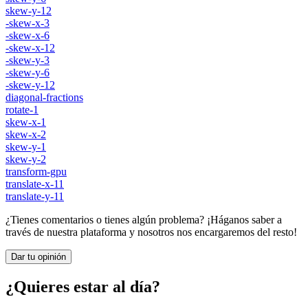
skew-y-12
-skew-x-3
-skew-x-6
-skew-x-12
-skew-y-3
-skew-y-6
-skew-y-12
diagonal-fractions
rotate-1
skew-x-1
skew-x-2
skew-y-1
skew-y-2
transform-gpu
translate-x-11
translate-y-11
¿Tienes comentarios o tienes algún problema? ¡Háganos saber a
través de nuestra plataforma y nosotros nos encargaremos del resto!
Dar tu opinión
¿Quieres estar al día?