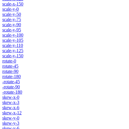
scale-x-150
scale-y-0
scale-y-50
scale-y-75
scale-y-90
scale-y-95
scale-y-100
scale-y-105
scale-y-110
scale-y-125
scale-y-150
rotate-0
rotate-45
rotate-90
rotate-180
-rotate-45
-rotate-90
-rotate-180
skew-x-0
skew-x-3
skew-x-6
skew-x-12
skew-y-0
skew-y-3
skew-y-6