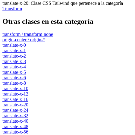
translate-x-20
:
Clase CSS Tailwind que pertenece a la categoría
Transform
Otras clases en esta categoría
transform / transform-none
origin-center / origin-*
translate-x-0
translate-x-1
translate-x-2
translate-x-3
translate-x-4
translate-x-5
translate-x-6
translate-x-8
translate-x-10
translate-x-12
translate-x-16
translate-x-20
translate-x-24
translate-x-32
translate-x-40
translate-x-48
translate-x-56