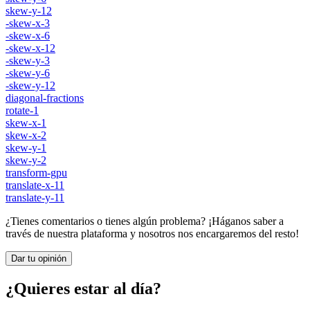
skew-y-12
-skew-x-3
-skew-x-6
-skew-x-12
-skew-y-3
-skew-y-6
-skew-y-12
diagonal-fractions
rotate-1
skew-x-1
skew-x-2
skew-y-1
skew-y-2
transform-gpu
translate-x-11
translate-y-11
¿Tienes comentarios o tienes algún problema? ¡Háganos saber a
través de nuestra plataforma y nosotros nos encargaremos del resto!
Dar tu opinión
¿Quieres estar al día?