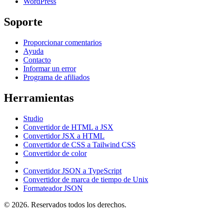
WordPress
Soporte
Proporcionar comentarios
Ayuda
Contacto
Informar un error
Programa de afiliados
Herramientas
Studio
Convertidor de HTML a JSX
Convertidor JSX a HTML
Convertidor de CSS a Tailwind CSS
Convertidor de color
Convertidor JSON a TypeScript
Convertidor de marca de tiempo de Unix
Formateador JSON
© 2026. Reservados todos los derechos.