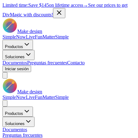
Limited time:
Save
$145
on lifetime access
→
See our prices to get
DivMagic with discounts!
Make design
Simple
Now
Live
Fun
Matter
Simple
Productos
Soluciones
Documentos
Preguntas frecuentes
Contacto
Iniciar sesión
Make design
Simple
Now
Live
Fun
Matter
Simple
Productos
Soluciones
Documentos
Preguntas frecuentes