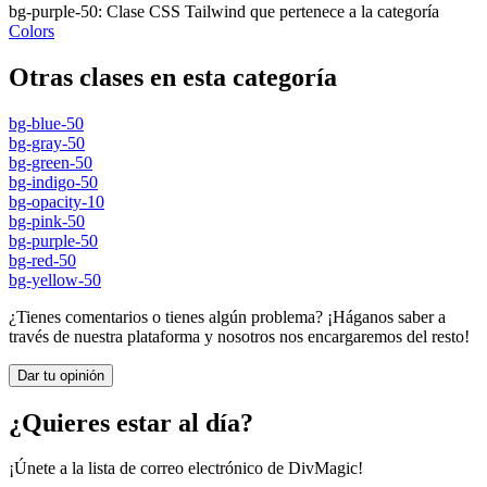
bg-purple-50
:
Clase CSS Tailwind que pertenece a la categoría
Colors
Otras clases en esta categoría
bg-blue-50
bg-gray-50
bg-green-50
bg-indigo-50
bg-opacity-10
bg-pink-50
bg-purple-50
bg-red-50
bg-yellow-50
¿Tienes comentarios o tienes algún problema? ¡Háganos saber a
través de nuestra plataforma y nosotros nos encargaremos del resto!
Dar tu opinión
¿Quieres estar al día?
¡Únete a la lista de correo electrónico de DivMagic!