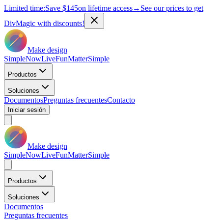
Limited time:
Save
$145
on lifetime access
→
See our prices to get
DivMagic with discounts!
Make design
Simple
Now
Live
Fun
Matter
Simple
Productos
Soluciones
Documentos
Preguntas frecuentes
Contacto
Iniciar sesión
Make design
Simple
Now
Live
Fun
Matter
Simple
Productos
Soluciones
Documentos
Preguntas frecuentes