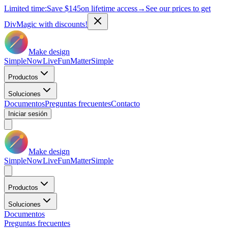
Limited time:
Save
$145
on lifetime access
→
See our prices to get
DivMagic with discounts!
Make design
Simple
Now
Live
Fun
Matter
Simple
Productos
Soluciones
Documentos
Preguntas frecuentes
Contacto
Iniciar sesión
Make design
Simple
Now
Live
Fun
Matter
Simple
Productos
Soluciones
Documentos
Preguntas frecuentes