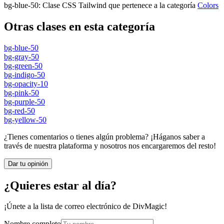
bg-blue-50
:
Clase CSS Tailwind que pertenece a la categoría
Colors
Otras clases en esta categoría
bg-blue-50
bg-gray-50
bg-green-50
bg-indigo-50
bg-opacity-10
bg-pink-50
bg-purple-50
bg-red-50
bg-yellow-50
¿Tienes comentarios o tienes algún problema? ¡Háganos saber a
través de nuestra plataforma y nosotros nos encargaremos del resto!
Dar tu opinión
¿Quieres estar al día?
¡Únete a la lista de correo electrónico de DivMagic!
Nombre completo