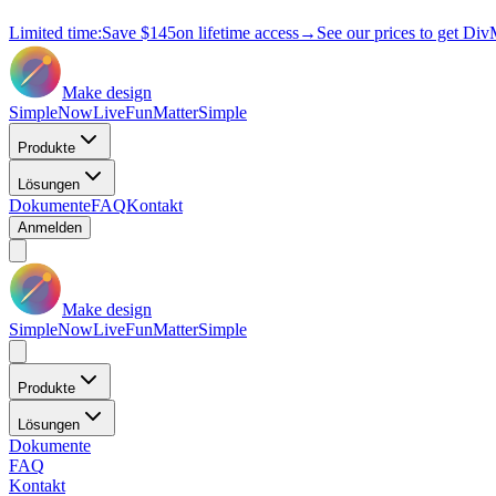
Limited time:
Save
$145
on lifetime access
→
See our prices to get Div
Make design
Simple
Now
Live
Fun
Matter
Simple
Produkte
Lösungen
Dokumente
FAQ
Kontakt
Anmelden
Make design
Simple
Now
Live
Fun
Matter
Simple
Produkte
Lösungen
Dokumente
FAQ
Kontakt