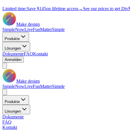
Limited time:
Save
$145
on lifetime access
→
See our prices to get Div
Make design
Simple
Now
Live
Fun
Matter
Simple
Produkte
Lösungen
Dokumente
FAQ
Kontakt
Anmelden
Make design
Simple
Now
Live
Fun
Matter
Simple
Produkte
Lösungen
Dokumente
FAQ
Kontakt