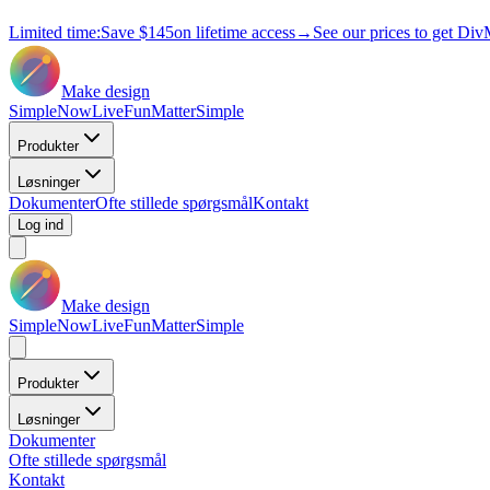
Limited time:
Save
$145
on lifetime access
→
See our prices to get Div
Make design
Simple
Now
Live
Fun
Matter
Simple
Produkter
Løsninger
Dokumenter
Ofte stillede spørgsmål
Kontakt
Log ind
Make design
Simple
Now
Live
Fun
Matter
Simple
Produkter
Løsninger
Dokumenter
Ofte stillede spørgsmål
Kontakt