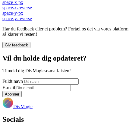
space-x-px
space-x-reverse
space-y-px
space-y-reverse
Har du feedback eller et problem? Fortæl os det via vores platform,
så klarer vi resten!
Giv feedback
Vil du holde dig opdateret?
Tilmeld dig DivMagic-e-mail-listen!
Fuldt navn
E-mail
Abonner
DivMagic
Socials