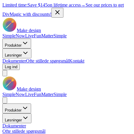
Limited time:
Save
$145
on lifetime access
→
See our prices to get
DivMagic with discounts!
Make design
Simple
Now
Live
Fun
Matter
Simple
Produkter
Løsninger
Dokumenter
Ofte stillede spørgsmål
Kontakt
Log ind
Make design
Simple
Now
Live
Fun
Matter
Simple
Produkter
Løsninger
Dokumenter
Ofte stillede spørgsmål