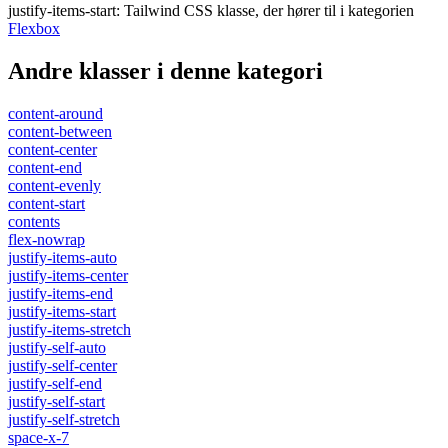
justify-items-start
:
Tailwind CSS klasse, der hører til i kategorien
Flexbox
Andre klasser i denne kategori
content-around
content-between
content-center
content-end
content-evenly
content-start
contents
flex-nowrap
justify-items-auto
justify-items-center
justify-items-end
justify-items-start
justify-items-stretch
justify-self-auto
justify-self-center
justify-self-end
justify-self-start
justify-self-stretch
space-x-7