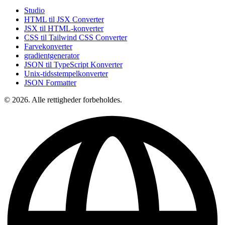
Studio
HTML til JSX Converter
JSX til HTML-konverter
CSS til Tailwind CSS Converter
Farvekonverter
gradientgenerator
JSON til TypeScript Konverter
Unix-tidsstempelkonverter
JSON Formatter
© 2026. Alle rettigheder forbeholdes.