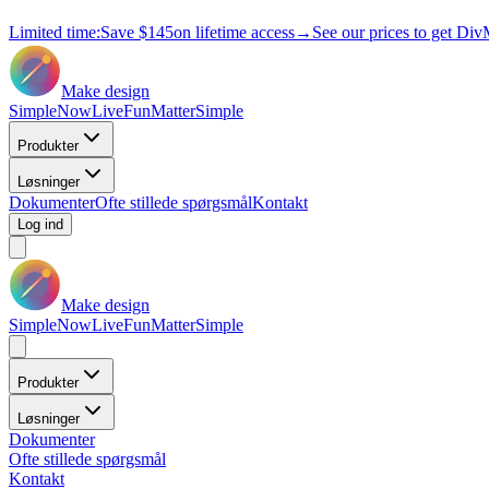
Limited time:
Save
$145
on lifetime access
→
See our prices to get Div
Make design
Simple
Now
Live
Fun
Matter
Simple
Produkter
Løsninger
Dokumenter
Ofte stillede spørgsmål
Kontakt
Log ind
Make design
Simple
Now
Live
Fun
Matter
Simple
Produkter
Løsninger
Dokumenter
Ofte stillede spørgsmål
Kontakt