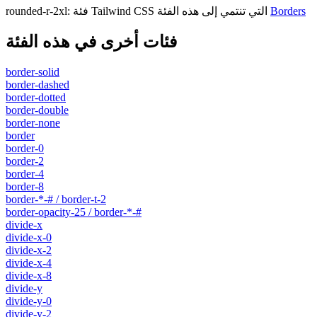
Borders
فئة Tailwind CSS التي تنتمي إلى هذه الفئة
:
rounded-r-2xl
فئات أخرى في هذه الفئة
border-solid
border-dashed
border-dotted
border-double
border-none
border
border-0
border-2
border-4
border-8
border-*-# / border-t-2
border-opacity-25 / border-*-#
divide-x
divide-x-0
divide-x-2
divide-x-4
divide-x-8
divide-y
divide-y-0
divide-y-2