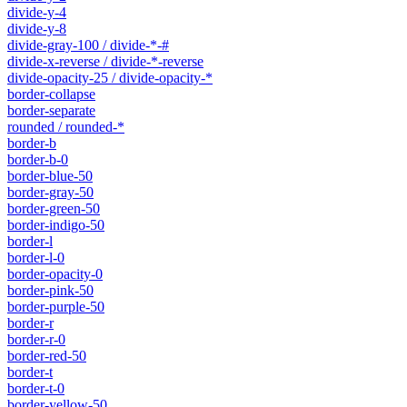
divide-y-4
divide-y-8
divide-gray-100 / divide-*-#
divide-x-reverse / divide-*-reverse
divide-opacity-25 / divide-opacity-*
border-collapse
border-separate
rounded / rounded-*
border-b
border-b-0
border-blue-50
border-gray-50
border-green-50
border-indigo-50
border-l
border-l-0
border-opacity-0
border-pink-50
border-purple-50
border-r
border-r-0
border-red-50
border-t
border-t-0
border-yellow-50