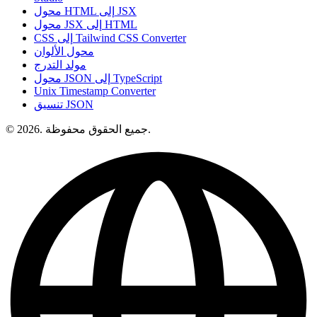
محول HTML إلى JSX
محول JSX إلى HTML
CSS إلى Tailwind CSS Converter
محول الألوان
مولد التدرج
محول JSON إلى TypeScript
Unix Timestamp Converter
تنسيق JSON
© 2026. جميع الحقوق محفوظة.