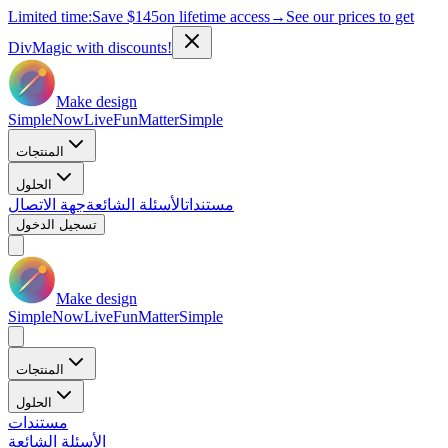
Limited time:
Save
$145
on lifetime access
→
See our prices to get
DivMagic with discounts!
Make design
Simple
Now
Live
Fun
Matter
Simple
المنتجات
الحلول
مستندات
الأسئلة الشائعة
جهة الاتصال
تسجيل الدخول
Make design
Simple
Now
Live
Fun
Matter
Simple
المنتجات
الحلول
مستندات
الأسئلة الشائعة