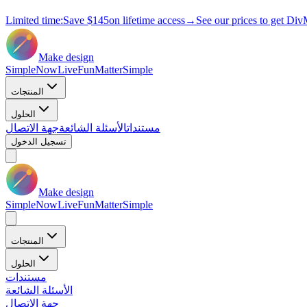
Limited time:
Save
$145
on lifetime access
→
See our prices to get Div
Make design
Simple
Now
Live
Fun
Matter
Simple
المنتجات
الحلول
مستندات
الأسئلة الشائعة
جهة الاتصال
تسجيل الدخول
Make design
Simple
Now
Live
Fun
Matter
Simple
المنتجات
الحلول
مستندات
الأسئلة الشائعة
جهة الاتصال