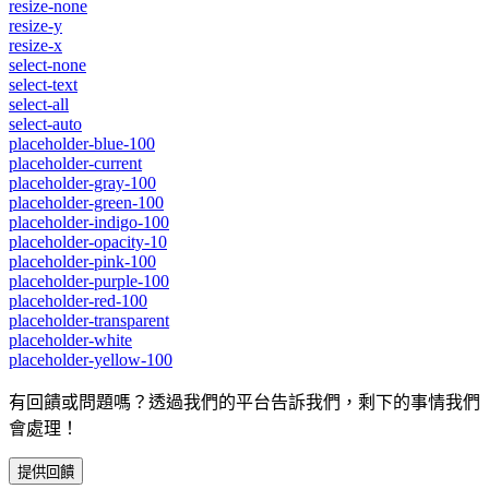
resize-none
resize-y
resize-x
select-none
select-text
select-all
select-auto
placeholder-blue-100
placeholder-current
placeholder-gray-100
placeholder-green-100
placeholder-indigo-100
placeholder-opacity-10
placeholder-pink-100
placeholder-purple-100
placeholder-red-100
placeholder-transparent
placeholder-white
placeholder-yellow-100
有回饋或問題嗎？透過我們的平台告訴我們，剩下的事情我們
會處理！
提供回饋