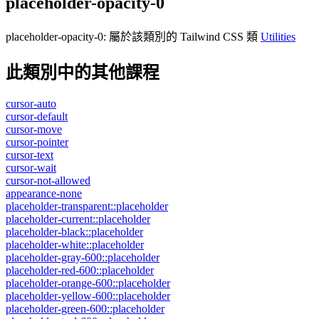
placeholder-opacity-0
placeholder-opacity-0
:
屬於該類別的 Tailwind CSS 類
Utilities
此類別中的其他課程
cursor-auto
cursor-default
cursor-move
cursor-pointer
cursor-text
cursor-wait
cursor-not-allowed
appearance-none
placeholder-transparent::placeholder
placeholder-current::placeholder
placeholder-black::placeholder
placeholder-white::placeholder
placeholder-gray-600::placeholder
placeholder-red-600::placeholder
placeholder-orange-600::placeholder
placeholder-yellow-600::placeholder
placeholder-green-600::placeholder