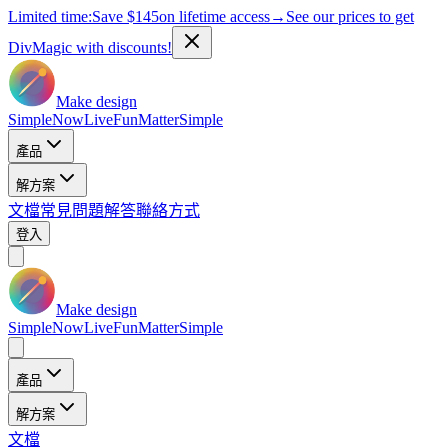
Limited time:
Save
$145
on lifetime access
→
See our prices to get
DivMagic with discounts!
Make design
Simple
Now
Live
Fun
Matter
Simple
產品
解方案
文檔
常見問題解答
聯絡方式
登入
Make design
Simple
Now
Live
Fun
Matter
Simple
產品
解方案
文檔