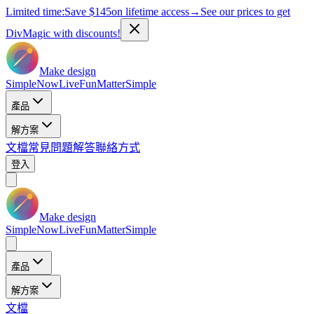
Limited time:
Save
$145
on lifetime access
→
See our prices to get
DivMagic with discounts!
Make design
Simple
Now
Live
Fun
Matter
Simple
產品
解方案
文檔
常見問題解答
聯絡方式
登入
Make design
Simple
Now
Live
Fun
Matter
Simple
產品
解方案
文檔