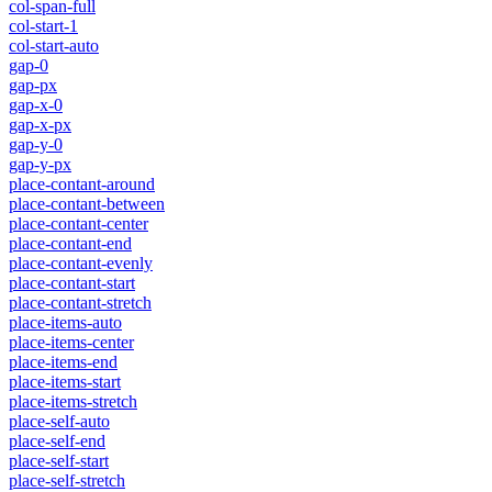
col-span-full
col-start-1
col-start-auto
gap-0
gap-px
gap-x-0
gap-x-px
gap-y-0
gap-y-px
place-contant-around
place-contant-between
place-contant-center
place-contant-end
place-contant-evenly
place-contant-start
place-contant-stretch
place-items-auto
place-items-center
place-items-end
place-items-start
place-items-stretch
place-self-auto
place-self-end
place-self-start
place-self-stretch