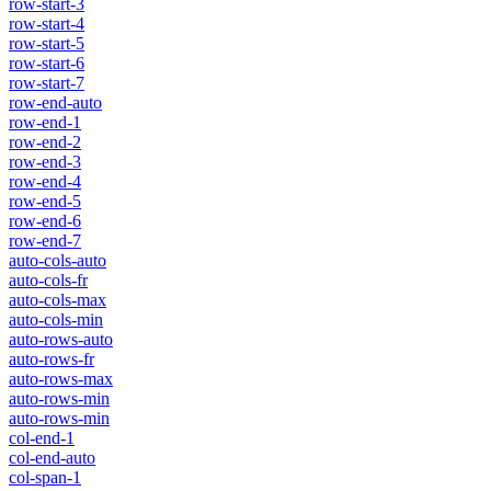
row-start-3
row-start-4
row-start-5
row-start-6
row-start-7
row-end-auto
row-end-1
row-end-2
row-end-3
row-end-4
row-end-5
row-end-6
row-end-7
auto-cols-auto
auto-cols-fr
auto-cols-max
auto-cols-min
auto-rows-auto
auto-rows-fr
auto-rows-max
auto-rows-min
auto-rows-min
col-end-1
col-end-auto
col-span-1