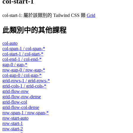
col-start-1
col-start-1
:
屬於該類別的 Tailwind CSS 類
Grid
此類別中的其他課程
col-auto
col-span-1 / col-span-*
col-start-1 / col-start-*
col-end-1 / col-end-*
gap-0 / gap-*
row-gap-0 / row-gap-*
col-gap-0 / col-gap-*
grid-rows-1 / grid-rows-*
grid-cols-1 / grid-cols-*
grid-flow-row
grid-flow-row-dense
grid-flow-col
grid-flow-col-dense
row-span-1 / row-span-*
row-start-auto
row-start-1
row-start-2