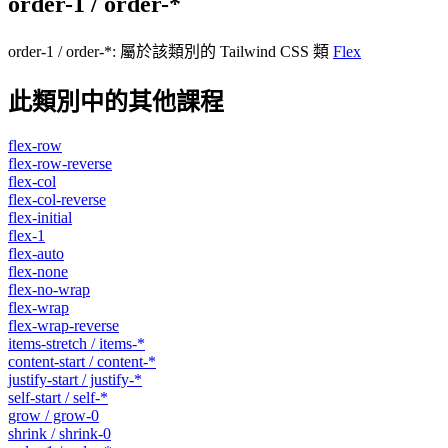
order-1 / order-*
order-1 / order-*
:
屬於該類別的 Tailwind CSS 類
Flex
此類別中的其他課程
flex-row
flex-row-reverse
flex-col
flex-col-reverse
flex-initial
flex-1
flex-auto
flex-none
flex-no-wrap
flex-wrap
flex-wrap-reverse
items-stretch / items-*
content-start / content-*
justify-start / justify-*
self-start / self-*
grow / grow-0
shrink / shrink-0