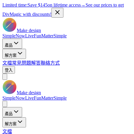
Limited time:
Save
$145
on lifetime access
→
See our prices to get
DivMagic with discounts!
Make design
Simple
Now
Live
Fun
Matter
Simple
產品
解方案
文檔
常見問題解答
聯絡方式
登入
Make design
Simple
Now
Live
Fun
Matter
Simple
產品
解方案
文檔