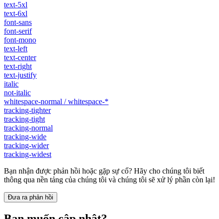
text-5xl
text-6xl
font-sans
font-serif
font-mono
text-left
text-center
text-right
text-justify
italic
not-italic
whitespace-normal / whitespace-*
tracking-tighter
tracking-tight
tracking-normal
tracking-wide
tracking-wider
tracking-widest
Bạn nhận được phản hồi hoặc gặp sự cố? Hãy cho chúng tôi biết
thông qua nền tảng của chúng tôi và chúng tôi sẽ xử lý phần còn lại!
Đưa ra phản hồi
Bạn muốn cập nhật?