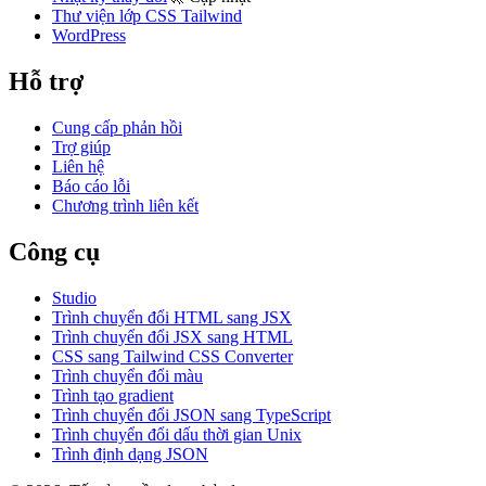
Thư viện lớp CSS Tailwind
WordPress
Hỗ trợ
Cung cấp phản hồi
Trợ giúp
Liên hệ
Báo cáo lỗi
Chương trình liên kết
Công cụ
Studio
Trình chuyển đổi HTML sang JSX
Trình chuyển đổi JSX sang HTML
CSS sang Tailwind CSS Converter
Trình chuyển đổi màu
Trình tạo gradient
Trình chuyển đổi JSON sang TypeScript
Trình chuyển đổi dấu thời gian Unix
Trình định dạng JSON