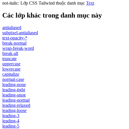
not-italic
:
Lớp CSS Tailwind thuộc danh mục
Text
Các lớp khác trong danh mục này
antialiased
subpixel-antialiased
text-opacity-*
break-normal
wrap-break-word
break-all
truncate
uppercase
lowercase
capitalize
normal-case
leading-none
leading-tight
leading-snug
leading-normal
leading-relaxed
leading-loose
leading-3
leading-4
leading-5