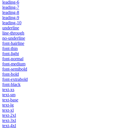
leading-6
leading-7
leading-8
leading-9
leading-10
underline
line-through
no-underline
font-hairline
font-thin
font-light
font-normal
font-medium
font-semibold
font-bold
font-extrabold
font-black
text-xs
text-sm
text-base
text-lg
text-xl
text-2xl
text-3xl
text-4xl