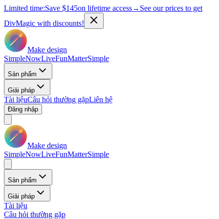
Limited time:
Save
$145
on lifetime access
→
See our prices to get
DivMagic with discounts!
Make design
Simple
Now
Live
Fun
Matter
Simple
Sản phẩm
Giải pháp
Tài liệu
Câu hỏi thường gặp
Liên hệ
Đăng nhập
Make design
Simple
Now
Live
Fun
Matter
Simple
Sản phẩm
Giải pháp
Tài liệu
Câu hỏi thường gặp