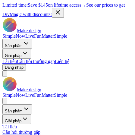
Limited time:
Save
$145
on lifetime access
→
See our prices to get
DivMagic with discounts!
Make design
Simple
Now
Live
Fun
Matter
Simple
Sản phẩm
Giải pháp
Tài liệu
Câu hỏi thường gặp
Liên hệ
Đăng nhập
Make design
Simple
Now
Live
Fun
Matter
Simple
Sản phẩm
Giải pháp
Tài liệu
Câu hỏi thường gặp