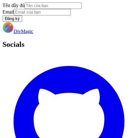
Tên đầy đủ
Email
Đăng ký
DivMagic
Socials