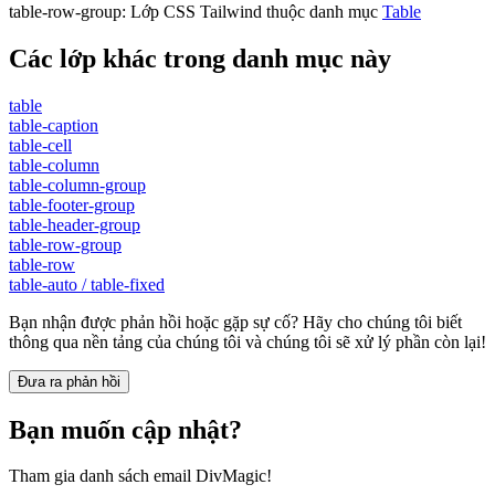
table-row-group
:
Lớp CSS Tailwind thuộc danh mục
Table
Các lớp khác trong danh mục này
table
table-caption
table-cell
table-column
table-column-group
table-footer-group
table-header-group
table-row-group
table-row
table-auto / table-fixed
Bạn nhận được phản hồi hoặc gặp sự cố? Hãy cho chúng tôi biết
thông qua nền tảng của chúng tôi và chúng tôi sẽ xử lý phần còn lại!
Đưa ra phản hồi
Bạn muốn cập nhật?
Tham gia danh sách email DivMagic!