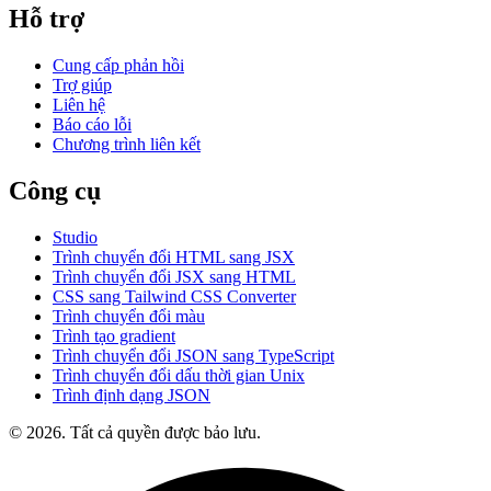
Hỗ trợ
Cung cấp phản hồi
Trợ giúp
Liên hệ
Báo cáo lỗi
Chương trình liên kết
Công cụ
Studio
Trình chuyển đổi HTML sang JSX
Trình chuyển đổi JSX sang HTML
CSS sang Tailwind CSS Converter
Trình chuyển đổi màu
Trình tạo gradient
Trình chuyển đổi JSON sang TypeScript
Trình chuyển đổi dấu thời gian Unix
Trình định dạng JSON
© 2026. Tất cả quyền được bảo lưu.