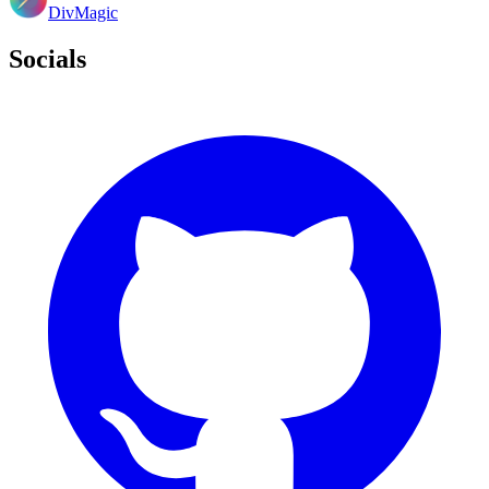
DivMagic
Socials