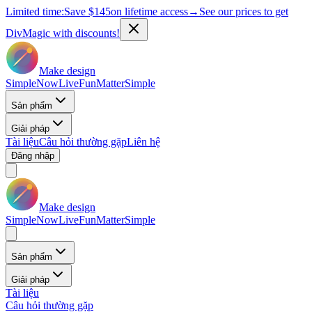
Limited time:
Save
$145
on lifetime access
→
See our prices to get
DivMagic with discounts!
Make design
Simple
Now
Live
Fun
Matter
Simple
Sản phẩm
Giải pháp
Tài liệu
Câu hỏi thường gặp
Liên hệ
Đăng nhập
Make design
Simple
Now
Live
Fun
Matter
Simple
Sản phẩm
Giải pháp
Tài liệu
Câu hỏi thường gặp