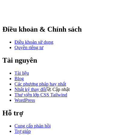
Điều khoản & Chính sách
Điều khoản sử dụng
Quyền riêng tư
Tài nguyên
Tài liệu
Blog
Các phương pháp hay nhất
Nhật ký thay đổi
🚀
Cập nhật
Thư viện lớp CSS Tailwind
WordPress
Hỗ trợ
Cung cấp phản hồi
Trợ giúp