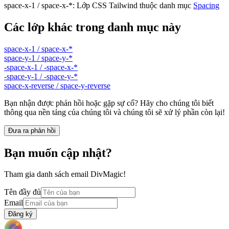
space-x-1 / space-x-*
:
Lớp CSS Tailwind thuộc danh mục
Spacing
Các lớp khác trong danh mục này
space-x-1 / space-x-*
space-y-1 / space-y-*
-space-x-1 / -space-x-*
-space-y-1 / -space-y-*
space-x-reverse / space-y-reverse
Bạn nhận được phản hồi hoặc gặp sự cố? Hãy cho chúng tôi biết
thông qua nền tảng của chúng tôi và chúng tôi sẽ xử lý phần còn lại!
Đưa ra phản hồi
Bạn muốn cập nhật?
Tham gia danh sách email DivMagic!
Tên đầy đủ
Email
Đăng ký