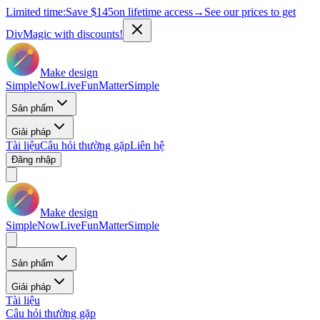
Limited time:
Save
$145
on lifetime access
→
See our prices to get
DivMagic with discounts!
Make design
Simple
Now
Live
Fun
Matter
Simple
Sản phẩm
Giải pháp
Tài liệu
Câu hỏi thường gặp
Liên hệ
Đăng nhập
Make design
Simple
Now
Live
Fun
Matter
Simple
Sản phẩm
Giải pháp
Tài liệu
Câu hỏi thường gặp