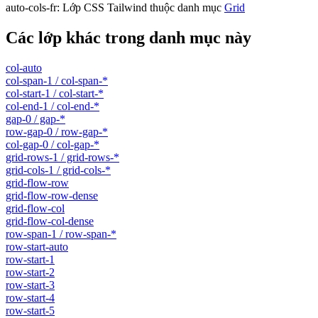
auto-cols-fr
:
Lớp CSS Tailwind thuộc danh mục
Grid
Các lớp khác trong danh mục này
col-auto
col-span-1 / col-span-*
col-start-1 / col-start-*
col-end-1 / col-end-*
gap-0 / gap-*
row-gap-0 / row-gap-*
col-gap-0 / col-gap-*
grid-rows-1 / grid-rows-*
grid-cols-1 / grid-cols-*
grid-flow-row
grid-flow-row-dense
grid-flow-col
grid-flow-col-dense
row-span-1 / row-span-*
row-start-auto
row-start-1
row-start-2
row-start-3
row-start-4
row-start-5