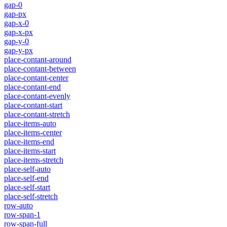
gap-0
gap-px
gap-x-0
gap-x-px
gap-y-0
gap-y-px
place-contant-around
place-contant-between
place-contant-center
place-contant-end
place-contant-evenly
place-contant-start
place-contant-stretch
place-items-auto
place-items-center
place-items-end
place-items-start
place-items-stretch
place-self-auto
place-self-end
place-self-start
place-self-stretch
row-auto
row-span-1
row-span-full