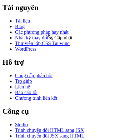
Tài nguyên
Tài liệu
Blog
Các phương pháp hay nhất
Nhật ký thay đổi
🚀
Cập nhật
Thư viện lớp CSS Tailwind
WordPress
Hỗ trợ
Cung cấp phản hồi
Trợ giúp
Liên hệ
Báo cáo lỗi
Chương trình liên kết
Công cụ
Studio
Trình chuyển đổi HTML sang JSX
Trình chuyển đổi JSX sang HTML