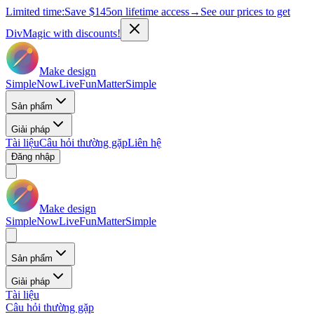
Limited time:
Save
$145
on lifetime access
→
See our prices to get
DivMagic with discounts!
Make design
Simple
Now
Live
Fun
Matter
Simple
Sản phẩm
Giải pháp
Tài liệu
Câu hỏi thường gặp
Liên hệ
Đăng nhập
Make design
Simple
Now
Live
Fun
Matter
Simple
Sản phẩm
Giải pháp
Tài liệu
Câu hỏi thường gặp