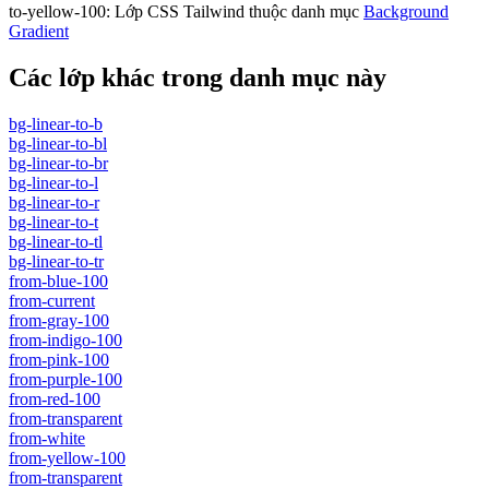
to-yellow-100
:
Lớp CSS Tailwind thuộc danh mục
Background
Gradient
Các lớp khác trong danh mục này
bg-linear-to-b
bg-linear-to-bl
bg-linear-to-br
bg-linear-to-l
bg-linear-to-r
bg-linear-to-t
bg-linear-to-tl
bg-linear-to-tr
from-blue-100
from-current
from-gray-100
from-indigo-100
from-pink-100
from-purple-100
from-red-100
from-transparent
from-white
from-yellow-100
from-transparent