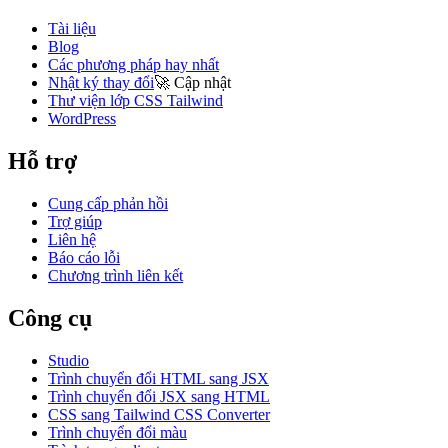
Tài liệu
Blog
Các phương pháp hay nhất
Nhật ký thay đổi
🚀
Cập nhật
Thư viện lớp CSS Tailwind
WordPress
Hỗ trợ
Cung cấp phản hồi
Trợ giúp
Liên hệ
Báo cáo lỗi
Chương trình liên kết
Công cụ
Studio
Trình chuyển đổi HTML sang JSX
Trình chuyển đổi JSX sang HTML
CSS sang Tailwind CSS Converter
Trình chuyển đổi màu