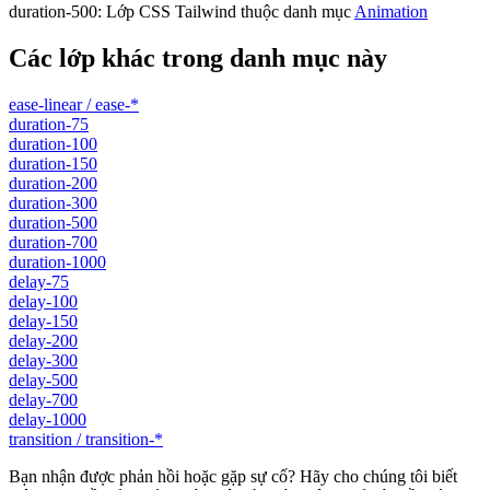
duration-500
:
Lớp CSS Tailwind thuộc danh mục
Animation
Các lớp khác trong danh mục này
ease-linear / ease-*
duration-75
duration-100
duration-150
duration-200
duration-300
duration-500
duration-700
duration-1000
delay-75
delay-100
delay-150
delay-200
delay-300
delay-500
delay-700
delay-1000
transition / transition-*
Bạn nhận được phản hồi hoặc gặp sự cố? Hãy cho chúng tôi biết