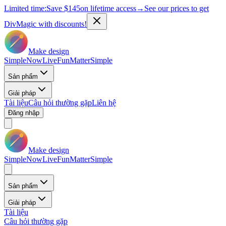
Limited time:
Save
$145
on lifetime access
→
See our prices to get
DivMagic with discounts!
Make design
Simple
Now
Live
Fun
Matter
Simple
Sản phẩm
Giải pháp
Tài liệu
Câu hỏi thường gặp
Liên hệ
Đăng nhập
Make design
Simple
Now
Live
Fun
Matter
Simple
Sản phẩm
Giải pháp
Tài liệu
Câu hỏi thường gặp