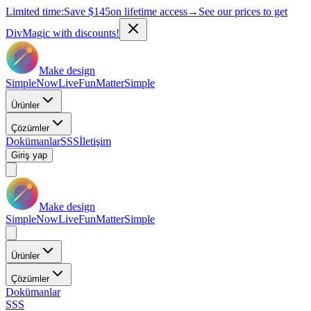
Limited time:
Save
$145
on lifetime access
→
See our prices to get
DivMagic with discounts!
Make design
Simple
Now
Live
Fun
Matter
Simple
Ürünler
Çözümler
Dokümanlar
SSS
İletişim
Giriş yap
Make design
Simple
Now
Live
Fun
Matter
Simple
Ürünler
Çözümler
Dokümanlar
SSS