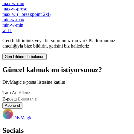
max-w-min
max-w-prose
max-w-(--breakpoint-2xl)
min-w-max
min-w-min
w-11
Geri bildiriminiz veya bir sorununuz mu var? Platformumuz
aracılığıyla bize bildirin, gerisini biz hallederiz!
Geri bildirimde bulunun
Güncel kalmak mı istiyorsunuz?
DivMagic e-posta listesine katılın!
Tam Ad
E-posta
Abone ol
DivMagic
Socials