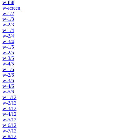
w-full
w-screen
w-1/2
w-1/3
w-2/3
w-1/4
w-2/4
w-3/4
w-1/5
w-2/5
w-3/5
w-4/5
w-1/6
w-2/6
w-3/6
w-4/6
w-5/6
w-1/12
w-2/12
w-3/12
w-4/12
w-5/12
w-6/12
w-7/12
w-8/12