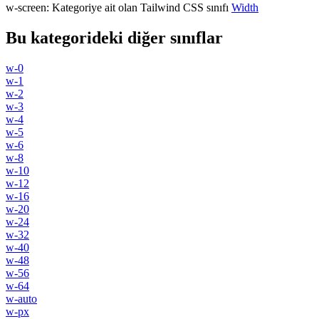
w-screen
:
Kategoriye ait olan Tailwind CSS sınıfı
Width
Bu kategorideki diğer sınıflar
w-0
w-1
w-2
w-3
w-4
w-5
w-6
w-8
w-10
w-12
w-16
w-20
w-24
w-32
w-40
w-48
w-56
w-64
w-auto
w-px