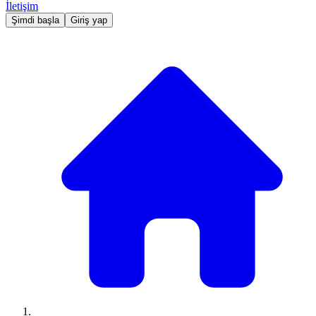
İletişim
Şimdi başla
Giriş yap