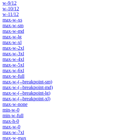
w-9/12
w-10/12
w-11/12
max-w-xs
max-w-sm
max-w-md
max-w-lg
max-w-xl
max-w-2xl
max-w-3xl
max-w-4xl
max-w-5xl
max-w-6xl
max-w-full
max-w-(--breakpoint-sm)
max-w-(--breakpoint-md)
max-w-(--breakpoint-lg)
max-w-(--breakpoint-xl)
max-w-none
min-w-0
min-w-full
max-h-0
max-w-0
max-w-7xl
max-w-max