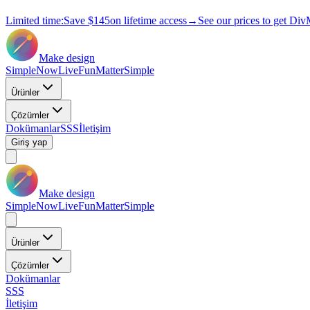
Limited time:
Save
$145
on lifetime access
→
See our prices to get Div
Make design
Simple
Now
Live
Fun
Matter
Simple
Ürünler
Çözümler
Dokümanlar
SSS
İletişim
Giriş yap
Make design
Simple
Now
Live
Fun
Matter
Simple
Ürünler
Çözümler
Dokümanlar
SSS
İletişim