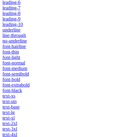
leading-6
leading-7
leading-8
leading-9
leading-10
underline
line-through
no-underline
font-hairline
font-thin
font-light
font-normal
font-medium
font-semibold
font-bold
font-extrabold
font-black
text-xs
text-sm
text-base
text-lg
text-xl
text-2xl
text-3xl
text-4xl