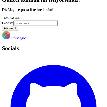
DivMagic e-posta listesine katılın!
Tam Ad
E-posta
Abone ol
DivMagic
Socials