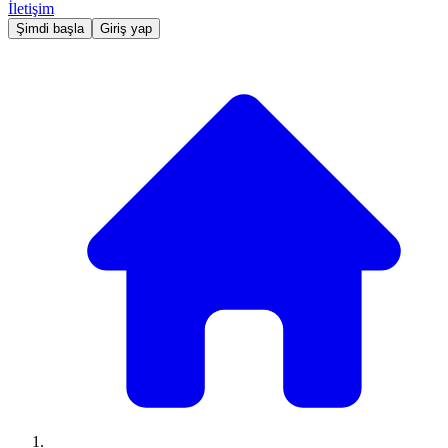
İletişim
Şimdi başla
Giriş yap