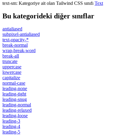
text-sm
:
Kategoriye ait olan Tailwind CSS sınıfı
Text
Bu kategorideki diğer sınıflar
antialiased
subpixel-antialiased
text-opacity-*
break-normal
wrap-break-word
break-all
truncate
uppercase
lowercase
capitalize
normal-case
leading-none
leading-tight
leading-snug
leading-normal
leading-relaxed
leading-loose
leading-3
leading-4
leading-5