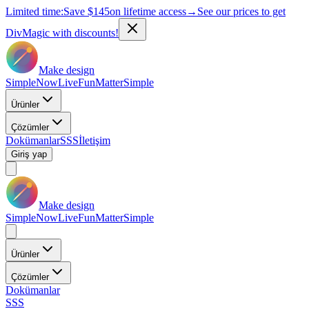
Limited time:
Save
$145
on lifetime access
→
See our prices to get
DivMagic with discounts!
Make design
Simple
Now
Live
Fun
Matter
Simple
Ürünler
Çözümler
Dokümanlar
SSS
İletişim
Giriş yap
Make design
Simple
Now
Live
Fun
Matter
Simple
Ürünler
Çözümler
Dokümanlar
SSS