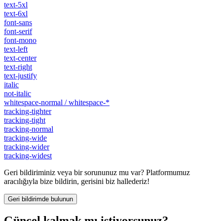
text-5xl
text-6xl
font-sans
font-serif
font-mono
text-left
text-center
text-right
text-justify
italic
not-italic
whitespace-normal / whitespace-*
tracking-tighter
tracking-tight
tracking-normal
tracking-wide
tracking-wider
tracking-widest
Geri bildiriminiz veya bir sorununuz mu var? Platformumuz
aracılığıyla bize bildirin, gerisini biz hallederiz!
Geri bildirimde bulunun
Güncel kalmak mı istiyorsunuz?