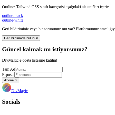
Outline
:
Tailwind CSS sınıfı kategorisi aşağıdaki alt sınıfları içerir:
outline-black
outline-white
Geri bildiriminiz veya bir sorununuz mu var? Platformumuz aracılığıyla 
Geri bildirimde bulunun
Güncel kalmak mı istiyorsunuz?
DivMagic e-posta listesine katılın!
Tam Ad
E-posta
Abone ol
DivMagic
Socials