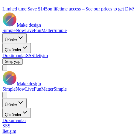
Limited time:
Save
$145
on lifetime access
→
See our prices to get Div
Make design
Simple
Now
Live
Fun
Matter
Simple
Ürünler
Çözümler
Dokümanlar
SSS
İletişim
Giriş yap
Make design
Simple
Now
Live
Fun
Matter
Simple
Ürünler
Çözümler
Dokümanlar
SSS
İletişim