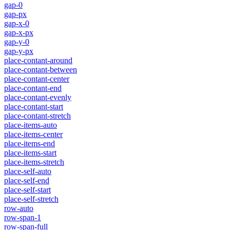
gap-0
gap-px
gap-x-0
gap-x-px
gap-y-0
gap-y-px
place-contant-around
place-contant-between
place-contant-center
place-contant-end
place-contant-evenly
place-contant-start
place-contant-stretch
place-items-auto
place-items-center
place-items-end
place-items-start
place-items-stretch
place-self-auto
place-self-end
place-self-start
place-self-stretch
row-auto
row-span-1
row-span-full