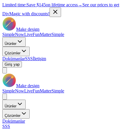
Limited time:
Save
$145
on lifetime access
→
See our prices to get
DivMagic with discounts!
Make design
Simple
Now
Live
Fun
Matter
Simple
Ürünler
Çözümler
Dokümanlar
SSS
İletişim
Giriş yap
Make design
Simple
Now
Live
Fun
Matter
Simple
Ürünler
Çözümler
Dokümanlar
SSS