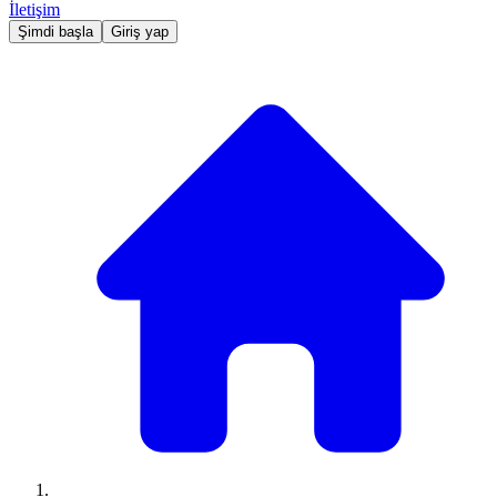
İletişim
Şimdi başla
Giriş yap