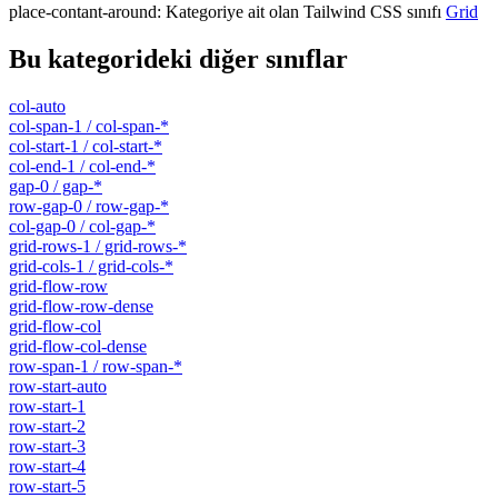
place-contant-around
:
Kategoriye ait olan Tailwind CSS sınıfı
Grid
Bu kategorideki diğer sınıflar
col-auto
col-span-1 / col-span-*
col-start-1 / col-start-*
col-end-1 / col-end-*
gap-0 / gap-*
row-gap-0 / row-gap-*
col-gap-0 / col-gap-*
grid-rows-1 / grid-rows-*
grid-cols-1 / grid-cols-*
grid-flow-row
grid-flow-row-dense
grid-flow-col
grid-flow-col-dense
row-span-1 / row-span-*
row-start-auto
row-start-1
row-start-2
row-start-3
row-start-4
row-start-5