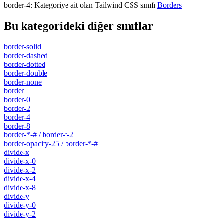
border-4
:
Kategoriye ait olan Tailwind CSS sınıfı
Borders
Bu kategorideki diğer sınıflar
border-solid
border-dashed
border-dotted
border-double
border-none
border
border-0
border-2
border-4
border-8
border-*-# / border-t-2
border-opacity-25 / border-*-#
divide-x
divide-x-0
divide-x-2
divide-x-4
divide-x-8
divide-y
divide-y-0
divide-y-2