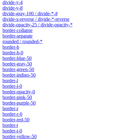
divide-y-4
divide-y-8
divide-gray-100 / divide-*-#
divide-x-reverse / divide-*-reverse
divide-opacity-25 / divide-opacity-*
border-collapse
border-separate
rounded / rounded-*
border-b
border-b-0
border-blue-50
border-gray-50
border-green-50
border-indigo-50
border-l
border-l-0
border-opacity-0
border-pink-50
border-purple-50
border-r
border-r-0
border-red-50
border-t
border-t-0
border-yellow-50