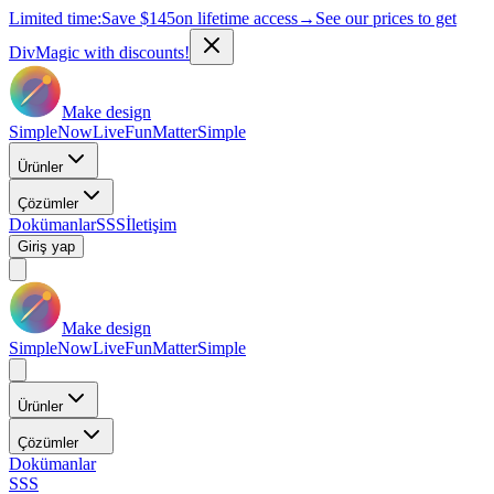
Limited time:
Save
$145
on lifetime access
→
See our prices to get
DivMagic with discounts!
Make design
Simple
Now
Live
Fun
Matter
Simple
Ürünler
Çözümler
Dokümanlar
SSS
İletişim
Giriş yap
Make design
Simple
Now
Live
Fun
Matter
Simple
Ürünler
Çözümler
Dokümanlar
SSS