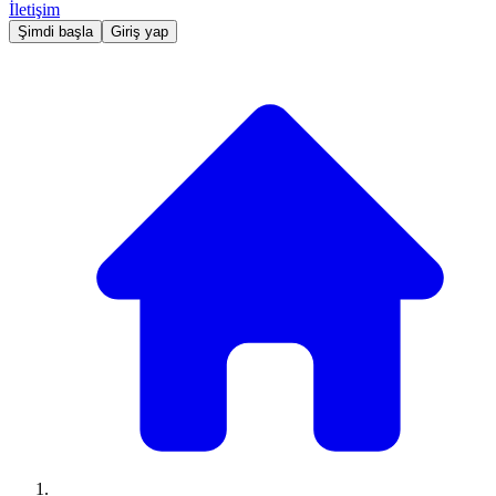
İletişim
Şimdi başla
Giriş yap