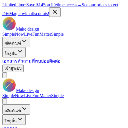
Limited time:
Save
$145
on lifetime access
→
See our prices to get
DivMagic with discounts!
Make design
Simple
Now
Live
Fun
Matter
Simple
ผลิตภัณฑ์
โซลูชั่น
เอกสาร
คำถามที่พบบ่อย
ติดต่อ
เข้าสู่ระบบ
Make design
Simple
Now
Live
Fun
Matter
Simple
ผลิตภัณฑ์
โซลูชั่น