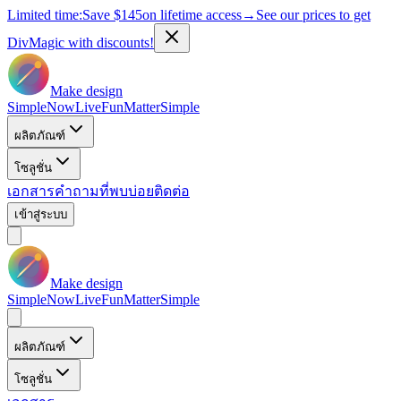
Limited time:
Save
$145
on lifetime access
→
See our prices to get
DivMagic with discounts!
Make design
Simple
Now
Live
Fun
Matter
Simple
ผลิตภัณฑ์
โซลูชั่น
เอกสาร
คำถามที่พบบ่อย
ติดต่อ
เข้าสู่ระบบ
Make design
Simple
Now
Live
Fun
Matter
Simple
ผลิตภัณฑ์
โซลูชั่น