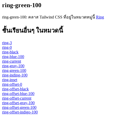
ring-green-100
ring-green-100
:
คลาส Tailwind CSS ที่อยู่ในหมวดหมู่นี้
Ring
ชั้นเรียนอื่นๆ ในหมวดนี้
ring-3
ring-0
ring-black
ring-blue-100
ring-current
ring-gray-100
ring-green-100
ring-inding-100
ring-inset
ring-offset-0
ring-offset-black
ring-offset-blue-100
ring-offset-current
ring-offset-gray-100
ring-offset-green-100
ring-offset-indigo-100