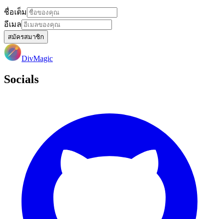
ชื่อเต็ม
อีเมล
สมัครสมาชิก
DivMagic
Socials