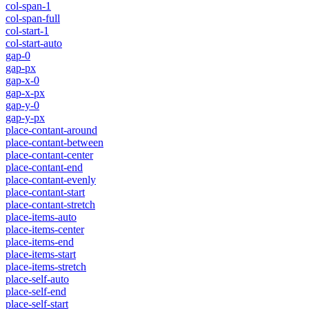
col-span-1
col-span-full
col-start-1
col-start-auto
gap-0
gap-px
gap-x-0
gap-x-px
gap-y-0
gap-y-px
place-contant-around
place-contant-between
place-contant-center
place-contant-end
place-contant-evenly
place-contant-start
place-contant-stretch
place-items-auto
place-items-center
place-items-end
place-items-start
place-items-stretch
place-self-auto
place-self-end
place-self-start