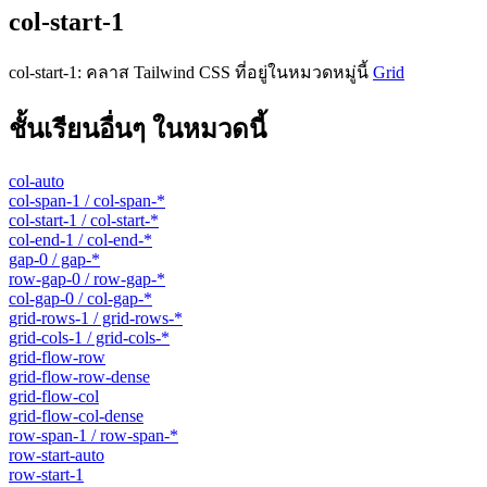
col-start-1
col-start-1
:
คลาส Tailwind CSS ที่อยู่ในหมวดหมู่นี้
Grid
ชั้นเรียนอื่นๆ ในหมวดนี้
col-auto
col-span-1 / col-span-*
col-start-1 / col-start-*
col-end-1 / col-end-*
gap-0 / gap-*
row-gap-0 / row-gap-*
col-gap-0 / col-gap-*
grid-rows-1 / grid-rows-*
grid-cols-1 / grid-cols-*
grid-flow-row
grid-flow-row-dense
grid-flow-col
grid-flow-col-dense
row-span-1 / row-span-*
row-start-auto
row-start-1