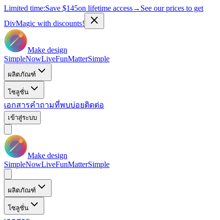
Limited time:
Save
$145
on lifetime access
→
See our prices to get
DivMagic with discounts!
Make design
Simple
Now
Live
Fun
Matter
Simple
ผลิตภัณฑ์
โซลูชั่น
เอกสาร
คำถามที่พบบ่อย
ติดต่อ
เข้าสู่ระบบ
Make design
Simple
Now
Live
Fun
Matter
Simple
ผลิตภัณฑ์
โซลูชั่น