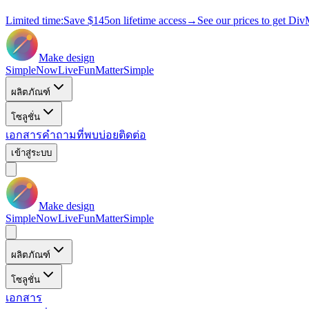
Limited time:
Save
$145
on lifetime access
→
See our prices to get Div
Make design
Simple
Now
Live
Fun
Matter
Simple
ผลิตภัณฑ์
โซลูชั่น
เอกสาร
คำถามที่พบบ่อย
ติดต่อ
เข้าสู่ระบบ
Make design
Simple
Now
Live
Fun
Matter
Simple
ผลิตภัณฑ์
โซลูชั่น
เอกสาร