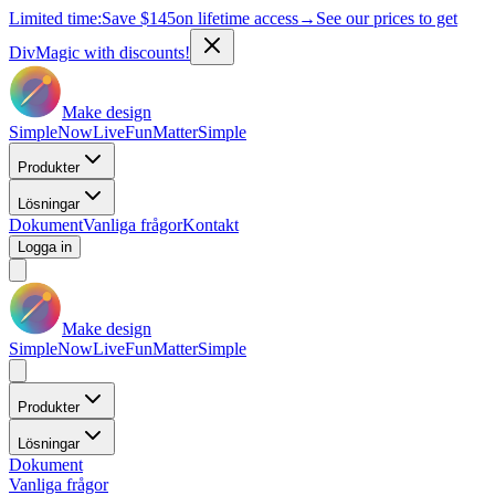
Limited time:
Save
$145
on lifetime access
→
See our prices to get
DivMagic with discounts!
Make design
Simple
Now
Live
Fun
Matter
Simple
Produkter
Lösningar
Dokument
Vanliga frågor
Kontakt
Logga in
Make design
Simple
Now
Live
Fun
Matter
Simple
Produkter
Lösningar
Dokument
Vanliga frågor