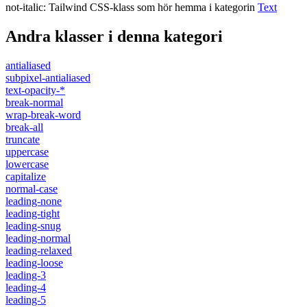
not-italic
:
Tailwind CSS-klass som hör hemma i kategorin
Text
Andra klasser i denna kategori
antialiased
subpixel-antialiased
text-opacity-*
break-normal
wrap-break-word
break-all
truncate
uppercase
lowercase
capitalize
normal-case
leading-none
leading-tight
leading-snug
leading-normal
leading-relaxed
leading-loose
leading-3
leading-4
leading-5