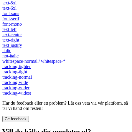
text-5xl
text-6xl
font-sans
font-serif
font-mono
text-left
text-center
text-right
text-justify
italic
not-italic
whitespace-normal / whitespace-*
tracking-tighter
tracking-tight
tracking-normal
tracking-wide
tracking-wider
tracking-widest
Har du feedback eller ett problem? Låt oss veta via vår plattform, så
tar vi hand om resten!
Ge feedback
Vill du hålla dig uppdaterad?