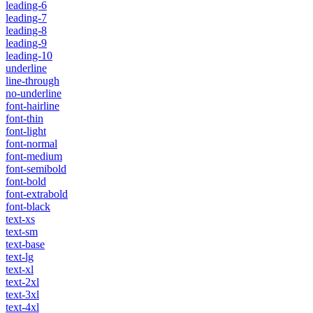
leading-6
leading-7
leading-8
leading-9
leading-10
underline
line-through
no-underline
font-hairline
font-thin
font-light
font-normal
font-medium
font-semibold
font-bold
font-extrabold
font-black
text-xs
text-sm
text-base
text-lg
text-xl
text-2xl
text-3xl
text-4xl