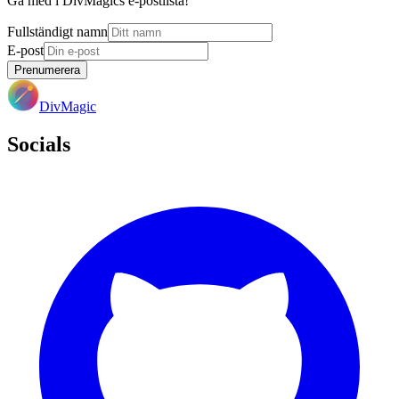
Gå med i DivMagics e-postlista!
Fullständigt namn
E-post
Prenumerera
DivMagic
Socials