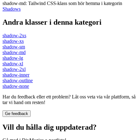
shadow-md
:
Tailwind CSS-klass som hör hemma i kategorin
Shadows
Andra klasser i denna kategori
shadow-2xs
shadow-xs
shadow-sm
shadow-md
shadow-lg
shadow-xl
shadow-2xl
shadow-inner
shadow-outline
shadow-none
Har du feedback eller ett problem? Låt oss veta via vår plattform, så
tar vi hand om resten!
Ge feedback
Vill du hålla dig uppdaterad?