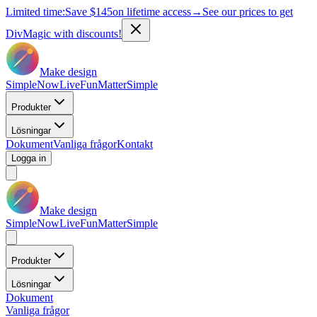
Limited time:
Save
$145
on lifetime access
→
See our prices to get
DivMagic with discounts!
Make design
Simple
Now
Live
Fun
Matter
Simple
Produkter
Lösningar
Dokument
Vanliga frågor
Kontakt
Logga in
Make design
Simple
Now
Live
Fun
Matter
Simple
Produkter
Lösningar
Dokument
Vanliga frågor